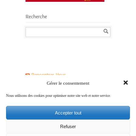
Recherche
Rencontrer Jésus
Gérer le consentement
Jésus a-t-il vraiment existé ?
Nous utilisons des cookies pour optimiser notre site web et notre service.
Qui est Jésus pour les chrétiens ?
Accepter tout
Comment vivre le Carême avec Jésus ?
Refuser