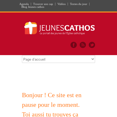
Agenda
Trouver son cap
Vidéos
Textes du jour
Blog Jeunes cathos
Bonjour ! Ce site est en
pause pour le moment.
Toi aussi tu trouves ça