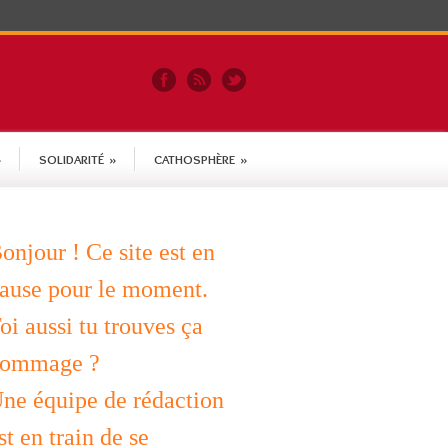
»
SOLIDARITÉ
»
CATHOSPHÈRE
»
onjour ! Ce site est en
ause pour le moment.
oi aussi tu trouves ça
ommage ?
ne équipe de rédaction
st en train de se