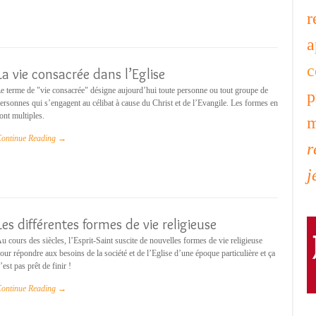
r
a
c
La vie consacrée dans l’Eglise
e terme de "vie consacrée" désigne aujourd’hui toute personne ou tout groupe de
p
ersonnes qui s’engagent au célibat à cause du Christ et de l’Evangile. Les formes en
ont multiples.
m
ontinue Reading →
r
j
Les différentes formes de vie religieuse
u cours des siècles, l’Esprit-Saint suscite de nouvelles formes de vie religieuse
our répondre aux besoins de la société et de l’Eglise d’une époque particulière et ça
’est pas prêt de finir !
ontinue Reading →