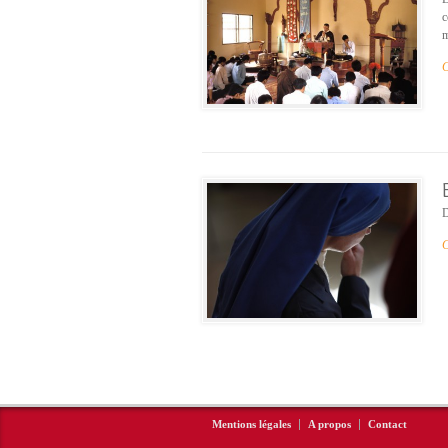
c
m
C
D
C
Mentions légales
A propos
Contact