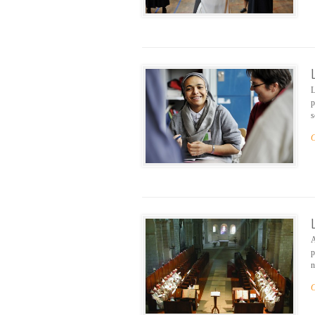
L
p
s
C
A
p
n
C