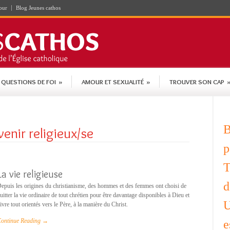
our
Blog Jeunes cathos
QUESTIONS DE FOI
»
AMOUR ET SEXUALITÉ
»
TROUVER SON CAP
B
enir religieux/se
p
T
La vie religieuse
d
epuis les origines du christianisme, des hommes et des femmes ont choisi de
uitter la vie ordinaire de tout chrétien pour être davantage disponibles à Dieu et
U
ivre tout orientés vers le Père, à la manière du Christ.
ontinue Reading →
e