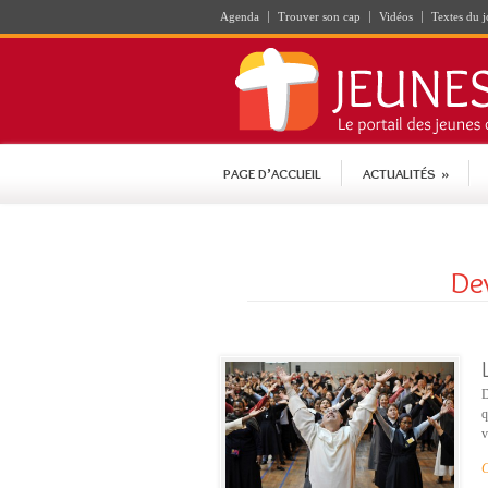
Agenda
Trouver son cap
Vidéos
Textes du j
PAGE D’ACCUEIL
ACTUALITÉS
»
Dev
D
q
v
C