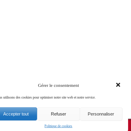
Gérer le consentement
s utilisons des cookies pour optimiser notre site web et notre service.
Accepter tout
Refuser
Personnaliser
Ce site est mis en ligne par la CEF
Politique de cookies
r l’Evangélisation des Jeunes et pour les Vocations