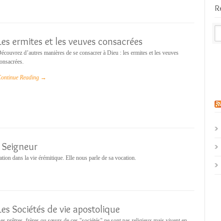
R
Les ermites et les veuves consacrées
écouvrez d’autres manières de se consacrer à Dieu : les ermites et les veuves
onsacrées.
ontinue Reading →
e Seigneur
ation dans la vie érémitique. Elle nous parle de sa vocation.
Les Sociétés de vie apostolique
es prêtres, frères ou sœurs de ces "sociétés" ne sont pas religieux mais vivent en