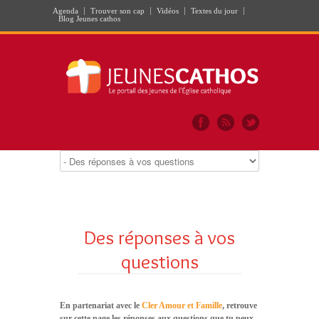
Agenda
Trouver son cap
Vidéos
Textes du jour
Blog Jeunes cathos
Des réponses à vos
questions
En partenariat avec le
Cler Amour et Famille
, retrouve
sur cette page les réponses aux questions que tu peux