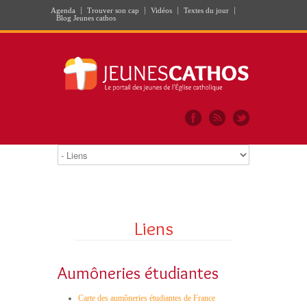
Agenda
Trouver son cap
Vidéos
Textes du jour
Blog Jeunes cathos
Liens
Aumôneries étudiantes
Carte des aumôneries étudiantes de France