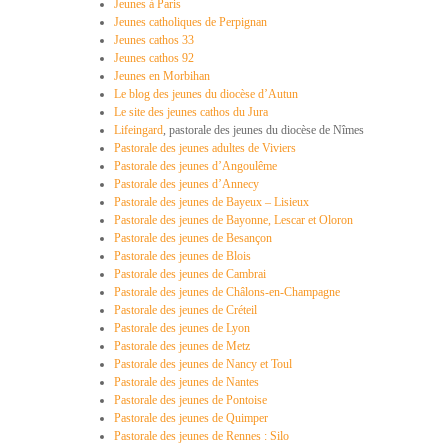
Jeunes à Paris
Jeunes catholiques de Perpignan
Jeunes cathos 33
Jeunes cathos 92
Jeunes en Morbihan
Le blog des jeunes du diocèse d’Autun
Le site des jeunes cathos du Jura
Lifeingard
, pastorale des jeunes du diocèse de Nîmes
Pastorale des jeunes adultes de Viviers
Pastorale des jeunes d’Angoulême
Pastorale des jeunes d’Annecy
Pastorale des jeunes de Bayeux – Lisieux
Pastorale des jeunes de Bayonne, Lescar et Oloron
Pastorale des jeunes de Besançon
Pastorale des jeunes de Blois
Pastorale des jeunes de Cambrai
Pastorale des jeunes de Châlons-en-Champagne
Pastorale des jeunes de Créteil
Pastorale des jeunes de Lyon
Pastorale des jeunes de Metz
Pastorale des jeunes de Nancy et Toul
Pastorale des jeunes de Nantes
Pastorale des jeunes de Pontoise
Pastorale des jeunes de Quimper
Pastorale des jeunes de Rennes : Silo