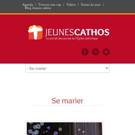
Agenda
Trouver son cap
Vidéos
Textes du jour
Blog Jeunes cathos
Se marier