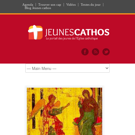
Agenda
Trouver son cap
Vidéos
Textes du jour
Blog Jeunes cathos