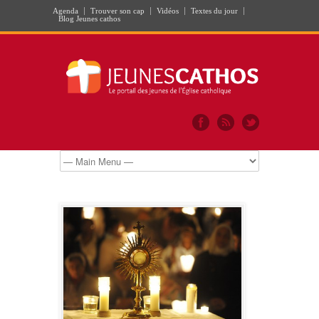
Agenda
Trouver son cap
Vidéos
Textes du jour
Blog Jeunes cathos