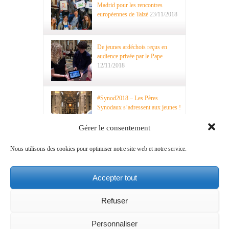
Madrid pour les rencontres
européennes de Taizé
23/11/2018
De jeunes ardéchois reçus en
audience privée par le Pape
12/11/2018
#Synod2018 – Les Pères
Synodaux s’adressent aux jeunes !
29/10/2018
Gérer le consentement
Nous utilisons des cookies pour optimiser notre site web et notre service.
Saint Paul… VI !
15/10/2018
Accepter tout
Refuser
Mentions légales
A propos
Contact
Ce site est mis en
Personnaliser