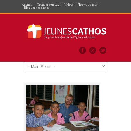
Agenda
Trouver son cap
Vidéos
Textes du jour
Blog Jeunes cathos