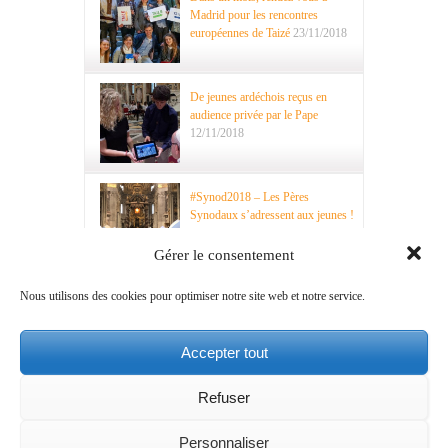
Madrid pour les rencontres
européennes de Taizé
23/11/2018
De jeunes ardéchois reçus en
audience privée par le Pape
12/11/2018
#Synod2018 – Les Pères
Synodaux s’adressent aux jeunes !
29/10/2018
Gérer le consentement
Nous utilisons des cookies pour optimiser notre site web et notre service.
Saint Paul… VI !
15/10/2018
Accepter tout
Refuser
Mentions légales
A propos
Contact
Ce site est mis en
Personnaliser