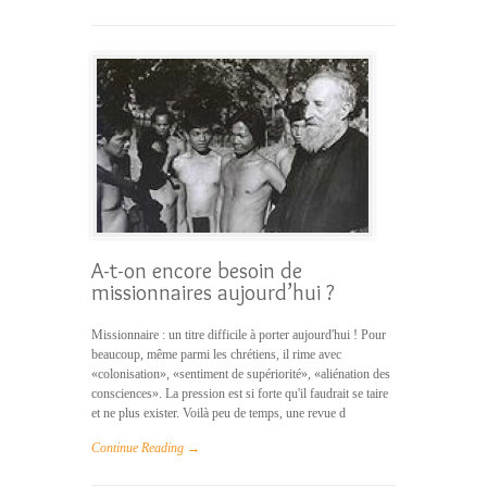
A-t-on encore besoin de
missionnaires aujourd’hui ?
Missionnaire : un titre difficile à porter aujourd'hui ! Pour
beaucoup, même parmi les chrétiens, il rime avec
«colonisation», «sentiment de supériorité», «aliénation des
consciences». La pression est si forte qu'il faudrait se taire
et ne plus exister. Voilà peu de temps, une revue d
Continue Reading →