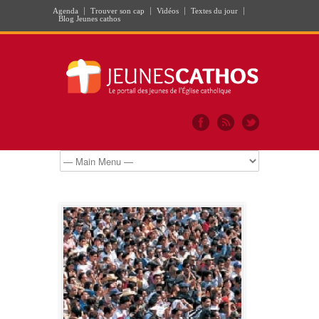
Agenda
Trouver son cap
Vidéos
Textes du jour
Blog Jeunes cathos