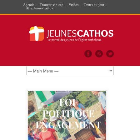
Agenda
Trouver son cap
Vidéos
Textes du jour
Blog Jeunes cathos