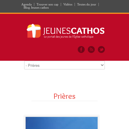
Agenda
Trouver son cap
Vidéos
Textes du jour
Blog Jeunes cathos
Prières