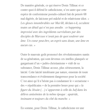
De manière générale, ce qui énerve Denis Tillinac et ce
contre quoi il défend le catholicisme, n’est autre que cette
espèce de conformisme pseudo-culturel fait de pensée 68
mal digérée, de laïcisme pré-mâché et de relativisme idiot.
«
Les gloses innombrables sur Mai 68,
déclare-t-il,
occultent
toutes un détail qui n’est pas anodin : ce happening
improvisé avec des ingrédients surréalistes par des
disciples de Marcuse n’avait pas de quoi soulever une
âme. Un coeur peut-être, un esprit sans doute, une âme en
aucun cas. »
Outre le mauvais goût prononcé des révolutionnaires nantis
de sa génération, qui sont devenus ces intellos planqués se
gargarisant d’un « judéo-christianisme » vidé de sa
substance, Denis Tillinac accuse, plus sérieusement, la
laïcité. Cette laïcité intolérante par nature, ennemie de toute
transcendance et évidemment dangereuse pour la société.
C’est ainsi qu’il n’hésite pas à condamner le « sectarisme »
des « républicains » de la première heure pour qui
« la
figure du Jésuite (…) s’apparente à celle du Juif dans les
délires antisémites de la même époque : apatride,
insinuant et toujours du côté du manche. »
En somme, pour Denis Tillinac, le catholicisme est une