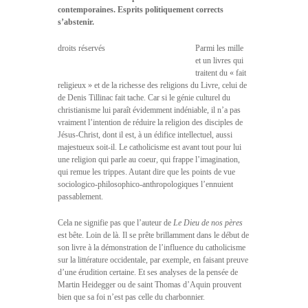
contemporaines. Esprits politiquement corrects
s’abstenir.
droits réservés
Parmi les mille
et un livres qui
traitent du « fait
religieux » et de la richesse des religions du Livre, celui de
de Denis Tillinac fait tache. Car si le génie culturel du
christianisme lui paraît évidemment indéniable, il n’a pas
vraiment l’intention de réduire la religion des disciples de
Jésus-Christ, dont il est, à un édifice intellectuel, aussi
majestueux soit-il. Le catholicisme est avant tout pour lui
une religion qui parle au coeur, qui frappe l’imagination,
qui remue les trippes. Autant dire que les points de vue
sociologico-philosophico-anthropologiques l’ennuient
passablement.
Cela ne signifie pas que l’auteur de
Le Dieu de nos pères
est bête. Loin de là. Il se prête brillamment dans le début de
son livre à la démonstration de l’influence du catholicisme
sur la littérature occidentale, par exemple, en faisant preuve
d’une érudition certaine. Et ses analyses de la pensée de
Martin Heidegger ou de saint Thomas d’Aquin prouvent
bien que sa foi n’est pas celle du charbonnier.