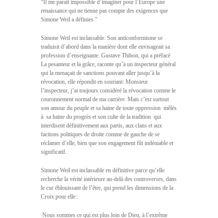
“Il me paraît impossible d’imaginer pour l’Europe une
renaissance qui ne tienne pas compte des exigences que
Simone Weil a définies.”
Simone Weil est inclassable. Son anticonformisme se
traduisit d’abord dans la manière dont elle envisageait sa
profession d’enseignante. Gustave Thibon, qui a préfacé
La pesanteur et la grâce, raconte qu’à un inspecteur général
qui la menaçait de sanctions pouvant aller jusqu’à la
révocation, elle répondit en souriant: Monsieur
l’inspecteur, j’ai toujours considéré la révocation comme le
couronnement normal de ma carrière. Mais c’est surtout 
son amour du peuple et sa haine de toute oppression  mêlés
à  sa haine du progrès et son culte de la tradition  qui
interdisent définitivement aux partis, aux clans et aux
factions politiques de droite comme de gauche de se
réclamer d’elle, bien que son engagement fût indéniable et
significatif.
Simone Weil est inclassable en définitive parce qu’elle
recherche la vérité intérieure au-delà des controverses, dans
le cur éblouissant de l’être, qui prend les dimensions de la
Croix pour elle :
 Nous sommes ce qui est plus loin de Dieu, à l’extrême