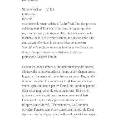
Simone Weil est
(c) DR
la fille d’un
médecin
scientiste et la soeur cadette d’André Weil, l’un des proches
collaborateurs d’Einstein. C’est donc la rigueur qu’elle
reçut en héritage ; une rigueur alliée chez elle à une quête
insatiable de la Vérité embrassant toute son existence. Elle
connaissait, elle vivait la distance désespérante entre
“savoir” et “savoir de toute son âme” et sa vie n’avait pas
d’autre but que d’abolir cette distance, déclare le
philosophe Gustave Thibon.
Fuyant les landes stériles d’un intellectualisme désincarné,
elle travailla comme ouvrière à l’usine et son chemin croisa
la guerre d’Espagne et l’Italie, Assise en particulier, la ville
de saint François. Elle mourut en Angleterre, où elle était
venue, après un détour par les États-Unis, conduite par son
désir de se rapprocher de ses compatriotes. Et à trente-
quatre ans, elle laissait une uvre monumentale. Albert
Camus, celui qui a publié plusieurs de ses oeuvres,
(Oppression et liberté, L’Enracinement, La Condition
ouvrière, Pensées sans ordre concernant l’amour de Dieu)
dans la collection Espoir chez Gallimard, a écrit à son sujet: