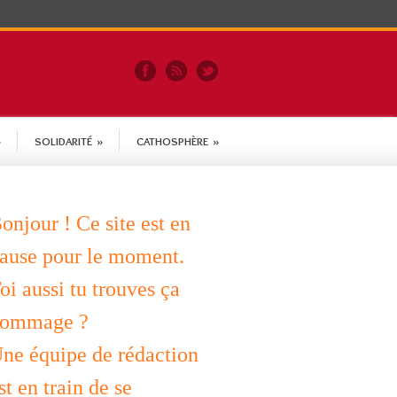
»
SOLIDARITÉ
»
CATHOSPHÈRE
»
onjour ! Ce site est en
ause pour le moment.
oi aussi tu trouves ça
ommage ?
ne équipe de rédaction
st en train de se