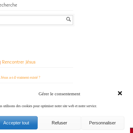
echerche
Rencontrer Jésus
Jésus a-t-il vraiment existé ?
Qui est Jésus pour les chrétiens ?
Gérer le consentement
Comment vivre le Carême avec Jésus ?
s utilisons des cookies pour optimiser notre site web et notre service.
Accepter tout
Refuser
Personnaliser