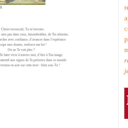
r
DR
a
c
 Christ ressuscité, Tu m’envoies.
s mes pas dans ceux, innombrables, de Tes témoins.
p
her avec confiance, d’avancer dans l’espérance.
sipe mes doutes, renforce ma foi !
m
On ne Te voit plus ?
 faire vivre à travers moi, d’être à Ton image.
r
attentif aux signes de Ta présence dans ce monde:
rection en acte sur cette terre : béni sois-Tu !
j