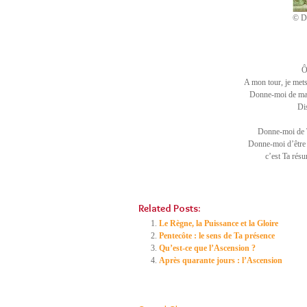
© 
Ô
A mon tour, je met
Donne-moi de marc
Dis
Donne-moi de Te
Donne-moi d’être 
c’est Ta résur
Related Posts:
Le Règne, la Puissance et la Gloire
Pentecôte : le sens de Ta présence
Qu’est-ce que l’Ascension ?
Après quarante jours : l’Ascension