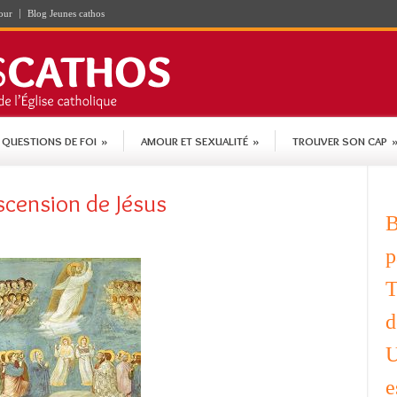
our
Blog Jeunes cathos
QUESTIONS DE FOI
»
AMOUR ET SEXUALITÉ
»
TROUVER SON CAP
scension de Jésus
B
p
T
d
U
e