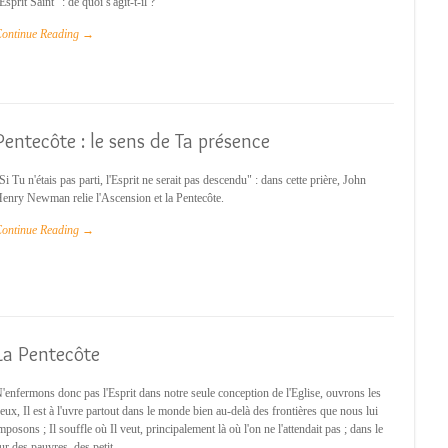
'Esprit Saint" : de quoi s'agit-t-il ?
ontinue Reading →
Pentecôte : le sens de Ta présence
Si Tu n'étais pas parti, l'Esprit ne serait pas descendu" : dans cette prière, John
enry Newman relie l'Ascension et la Pentecôte.
ontinue Reading →
La Pentecôte
'enfermons donc pas l'Esprit dans notre seule conception de l'Eglise, ouvrons les
eux, Il est à l'uvre partout dans le monde bien au-delà des frontières que nous lui
mposons ; Il souffle où Il veut, principalement là où l'on ne l'attendait pas ; dans le
ur des pauvres, des petit