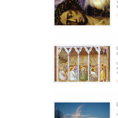
V
S
C
L
d
A
C
J