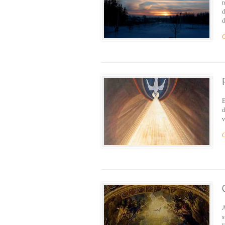
n
d
d
C
E
d
v
C
A
s