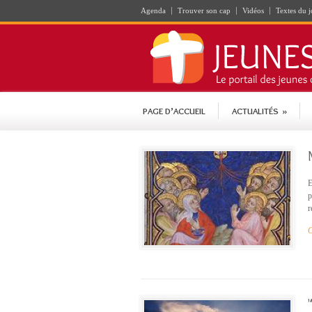
Agenda
Trouver son cap
Vidéos
Textes du j
PAGE D’ACCUEIL
ACTUALITÉS
»
E
p
r
C