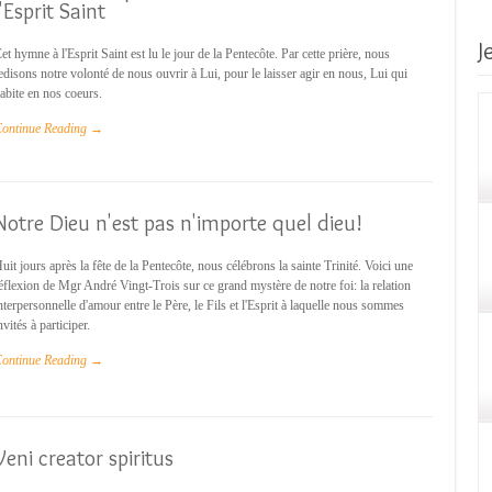
l'Esprit Saint
J
et hymne à l'Esprit Saint est lu le jour de la Pentecôte. Par cette prière, nous
edisons notre volonté de nous ouvrir à Lui, pour le laisser agir en nous, Lui qui
abite en nos coeurs.
ontinue Reading →
Notre Dieu n'est pas n'importe quel dieu!
uit jours après la fête de la Pentecôte, nous célébrons la sainte Trinité. Voici une
éflexion de Mgr André Vingt-Trois sur ce grand mystère de notre foi: la relation
nterpersonnelle d'amour entre le Père, le Fils et l'Esprit à laquelle nous sommes
nvités à participer.
ontinue Reading →
Veni creator spiritus