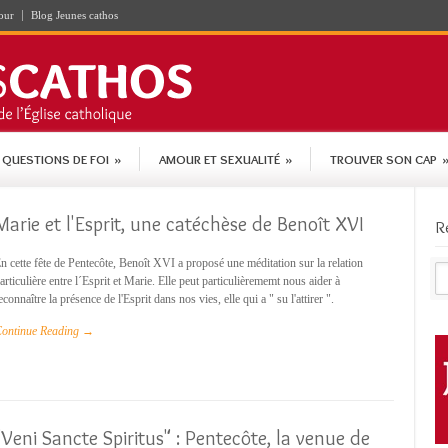
our
Blog Jeunes cathos
QUESTIONS DE FOI
»
AMOUR ET SEXUALITÉ
»
TROUVER SON CAP
Marie et l'Esprit, une catéchèse de Benoît XVI
R
n cette fête de Pentecôte, Benoît XVI a proposé une méditation sur la relation
articulière entre l´Esprit et Marie. Elle peut particulièrememt nous aider à
econnaître la présence de l'Esprit dans nos vies, elle qui a " su l'attirer ".
ontinue Reading →
"Veni Sancte Spiritus" : Pentecôte, la venue de