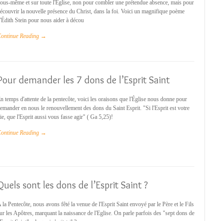
ous-même et sur toute l'Eglise, non pour combler une prétendue absence, mais pour
écouvrir la nouvelle présence du Christ, dans la foi. Voici un magnifique poème
'Édith Stein pour nous aider à décou
ontinue Reading →
Pour demander les 7 dons de l’Esprit Saint
n temps d'attente de la pentecôte, voici les oraisons que l'Église nous donne pour
emander en nous le renouvellement des dons du Saint Esprit. "Si l'Esprit est votre
ie, que l'Esprit aussi vous fasse agir" ( Ga 5,25)!
ontinue Reading →
Quels sont les dons de l’Esprit Saint ?
 la Pentecôte, nous avons fêté la venue de l'Esprit Saint envoyé par le Père et le Fils
ur les Apôtres, marquant la naissance de l'Eglise. On parle parfois des "sept dons de