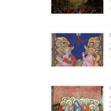
l
C
"
H
C
N
y
i
c