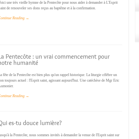
oici une très vieille hymne de la Pentecôte pour nous aider à demander à L'Esprit
aint de renouveler ses dons reçus au baptême et à la confirmation.
ontinue Reading →
La Pentecôte : un vrai commencement pour
notre humanité
a fête de la Pentecôte est bien plus qu'un rappel historique. La liturgie célèbre un
on toujours actuel : l'Esprit saint, agissant aujourd'hui. Une catéchèse de Mgr Eric
umonier.
ontinue Reading →
Qui es-tu douce lumière?
usqu'à la Pentecôte, nous sommes invités à demander la venue de l'Esprit saint sur