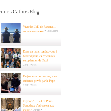
eunes Cathos Blog
Vivre les JMJ de Panama…
comme consacrée
23/01/2019
Dans un mois, rendez vous à
Madrid pour les rencontres
européennes de Taizé
23/11/2018
De jeunes ardéchois reçus en
audience privée par le Pape
12/11/2018
#Synod2018 – Les Pères
Synodaux s’adressent aux
jeunes !
29/10/2018