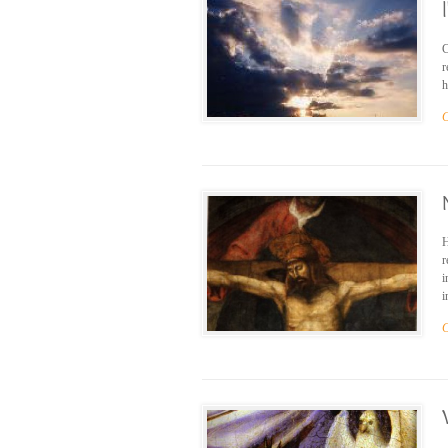
C
r
h
C
H
r
i
i
C