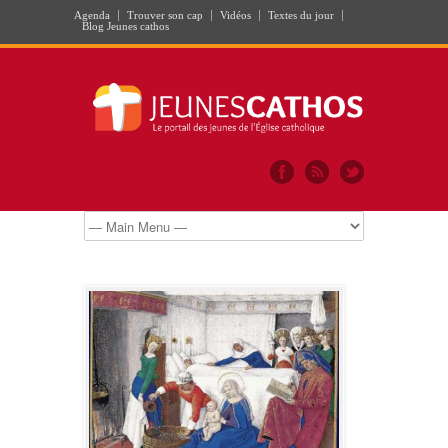
Agenda
Trouver son cap
Vidéos
Textes du jour
Blog Jeunes cathos