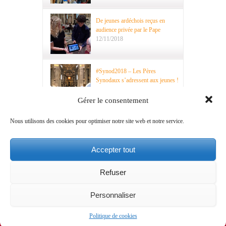
De jeunes ardéchois reçus en
audience privée par le Pape
12/11/2018
#Synod2018 – Les Pères
Synodaux s’adressent aux jeunes !
29/10/2018
Gérer le consentement
Nous utilisons des cookies pour optimiser notre site web et notre service.
Saint Paul… VI !
15/10/2018
Accepter tout
Refuser
Mentions légales
A propos
Contact
Ce site est mis en
Personnaliser
ligne par la CEF
Service National pour l’Evangélisation des Jeunes et pour
Politique de cookies
les Vocations