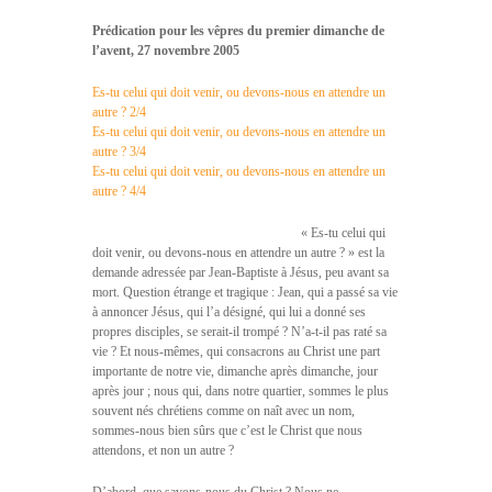
Prédication pour les vêpres du premier dimanche de
l’avent, 27 novembre 2005
Es-tu celui qui doit venir, ou devons-nous en attendre un
autre ? 2/4
Es-tu celui qui doit venir, ou devons-nous en attendre un
autre ? 3/4
Es-tu celui qui doit venir, ou devons-nous en attendre un
autre ? 4/4
« Es-tu celui qui
doit venir, ou devons-nous en attendre un autre ? » est la
demande adressée par Jean-Baptiste à Jésus, peu avant sa
mort. Question étrange et tragique : Jean, qui a passé sa vie
à annoncer Jésus, qui l’a désigné, qui lui a donné ses
propres disciples, se serait-il trompé ? N’a-t-il pas raté sa
vie ? Et nous-mêmes, qui consacrons au Christ une part
importante de notre vie, dimanche après dimanche, jour
après jour ; nous qui, dans notre quartier, sommes le plus
souvent nés chrétiens comme on naît avec un nom,
sommes-nous bien sûrs que c’est le Christ que nous
attendons, et non un autre ?