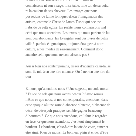
D’abord, que savons-nous du Christ ? Nous ne
connaissons ni son visage, ni sa taille, ni le ton de sa voix,
ni la couleur de ses cheveux. Les images que nous
possédons de lui ne font que refléter l’imagination des
artistes, comme le Christ de James Tissot qui occupe
l’abside de cette église. En réalité, nous connaissons mal
celui que nous attendons. Les textes qui nous parlent de lui
sont peu abondants  les Évangiles sont des livres de petite
taille !  parfois énigmatiques, toujours étrangers à notre
culture, à nos modes de raisonnement. Comment donc
attendre celui que nous ne connaissons pas ?
Aussi bien nos contemporains, lassés d’attendre celui-là, se
sont-ils mis à en attendre un autre. Ou à ne rien attendre du
tout.
Et nous, qu’attendons-nous ? Une sagesse, un code moral
? Est-ce de cela que nous avons besoin ? Savons-nous
même ce que nous, et nos contemporains, attendons, dans
cette époque où une sorte d’absence d’attente, d’absence de
désir, de désespoir pratique, semble gagner beaucoup
d’hommes ?  Ce que nous attendons, et il faut le regarder
en face, ce que nous attendons, c’est tout simplement le
bonheur. Le bonheur, c’est-à-dire la joie de vivre, aimer et
être aimé. Rien de moins. Le bonheur plein et entier d’être