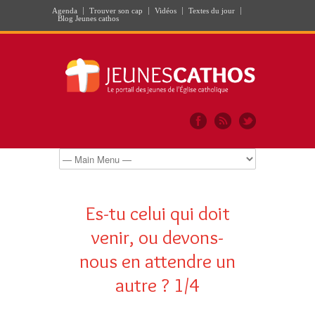
Agenda
Trouver son cap
Vidéos
Textes du jour
Blog Jeunes cathos
Es-tu celui qui doit
venir, ou devons-
nous en attendre un
autre ? 1/4