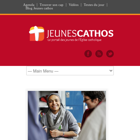
Agenda
Trouver son cap
Vidéos
Textes du jour
Blog Jeunes cathos