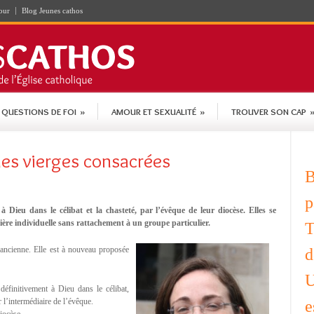
our
Blog Jeunes cathos
QUESTIONS DE FOI
»
AMOUR ET SEXUALITÉ
»
TROUVER SON CAP
des vierges consacrées
B
p
 Dieu dans le célibat et la chasteté, par l’évêque de leur diocèse. Elles se
ière individuelle sans rattachement à un groupe particulier.
T
e ancienne. Elle est à nouveau proposée
d
U
éfinitivement à Dieu dans le célibat,
 l’intermédiaire de l’évêque.
e