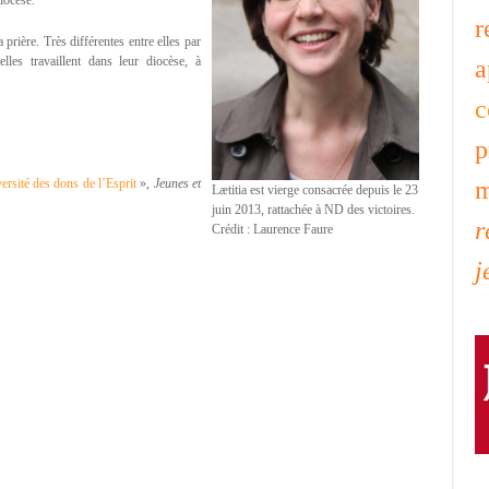
diocèse.
r
prière. Très différentes entre elles par
 elles travaillent dans leur diocèse, à
a
c
p
ersité des dons de l’Esprit
»,
Jeunes et
m
Lætitia est vierge consacrée depuis le 23
juin 2013, rattachée à ND des victoires.
r
Crédit : Laurence Faure
j