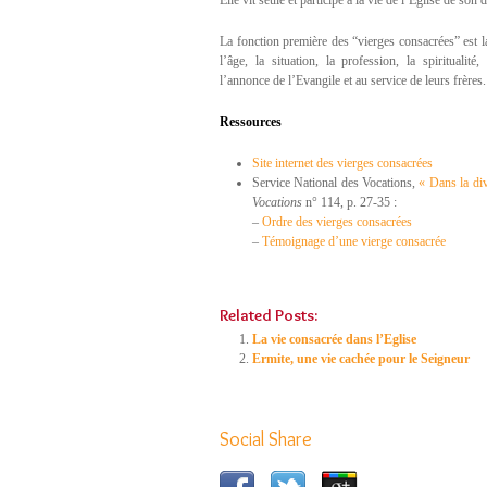
Elle vit seule et participe à la vie de l’Eglise de son 
La fonction première des “vierges consacrées” est la 
l’âge, la situation, la profession, la spiritualité,
l’annonce de l’Evangile et au service de leurs frères.
Ressources
Site internet des vierges consacrées
Service National des Vocations,
« Dans la div
Vocations
n° 114, p. 27-35 :
–
Ordre des vierges consacrées
–
Témoignage d’une vierge consacrée
Related Posts:
La vie consacrée dans l’Eglise
Ermite, une vie cachée pour le Seigneur
Social Share