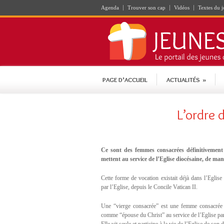
Agenda
Trouver son cap
Vidéos
Textes du j
PAGE D’ACCUEIL
ACTUALITÉS
»
L’ordre 
Ce sont des femmes consacrées définitivement à
mettent au service de l’Eglise diocésaine, de man
Cette forme de vocation existait déjà dans l’Eglis
par l’Eglise, depuis le Concile Vatican II.
Une “vierge consacrée” est une femme consacrée d
comme “épouse du Christ” au service de l’Eglise par