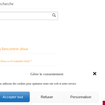
echerche
Rencontrer Jésus
Jésus a-t-il vraiment existé ?
Qui est Jésus pour les chrétiens ?
Gérer le consentement
Comment vivre le Carême avec Jésus ?
s utilisons des cookies pour optimiser notre site web et notre service.
Accepter tout
Refuser
Personnaliser