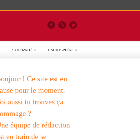
»
SOLIDARITÉ
»
CATHOSPHÈRE
»
onjour ! Ce site est en
ause pour le moment.
oi aussi tu trouves ça
ommage ?
ne équipe de rédaction
st en train de se