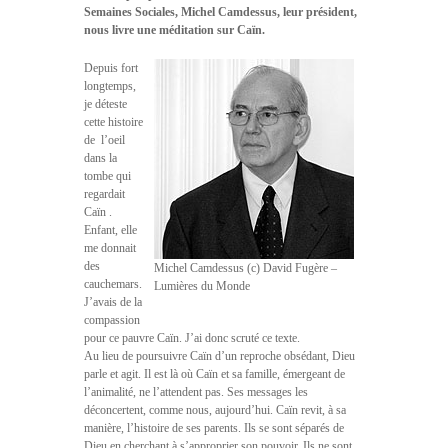
Semaines Sociales, Michel Camdessus, leur président,
nous livre une méditation sur Caïn.
Depuis fort
longtemps,
je déteste
cette histoire
de  l’oeil
dans la
tombe qui
regardait
Caïn .
Enfant, elle
me donnait
des
Michel Camdessus (c) David Fugère –
cauchemars.
Lumières du Monde
J’avais de la
compassion
pour ce pauvre Caïn. J’ai donc scruté ce texte.
Au lieu de poursuivre Caïn d’un reproche obsédant, Dieu
parle et agit. Il est là où Caïn et sa famille, émergeant de
l’animalité, ne l’attendent pas. Ses messages les
déconcertent, comme nous, aujourd’hui. Caïn revit, à sa
manière, l’histoire de ses parents. Ils se sont séparés de
Dieu en cherchant à s’approprier son pouvoir. Ils ne sont