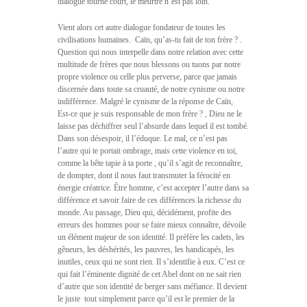
dialogue tourne court, le meurtre n’est pas loin.
Vient alors cet autre dialogue fondateur de toutes les
civilisations humaines.  Caïn, qu’as-tu fait de ton frère ? .
Question qui nous interpelle dans notre relation avec cette
multitude de frères que nous blessons ou tuons par notre
propre violence ou celle plus perverse, parce que jamais
discernée dans toute sa cruauté, de notre cynisme ou notre
indifférence. Malgré le cynisme de la réponse de Caïn, 
Est-ce que je suis responsable de mon frère ? , Dieu ne le
laisse pas déchiffrer seul l’absurde dans lequel il est tombé.
Dans son désespoir, il l’éduque. Le mal, ce n’est pas
l’autre qui te portait ombrage, mais cette violence en toi, 
comme la bête tapie à ta porte , qu’il s’agit de reconnaître,
de dompter, dont il nous faut transmuter la férocité en
énergie créatrice. Être homme, c’est accepter l’autre dans sa
différence et savoir faire de ces différences la richesse du
monde. Au passage, Dieu qui, décidément, profite des
erreurs des hommes pour se faire mieux connaître, dévoile
un élément majeur de son identité. Il préfère les cadets, les
gêneurs, les déshérités, les pauvres, les handicapés, les
inutiles, ceux qui ne sont rien. Il s’identifie à eux. C’est ce
qui fait l’éminente dignité de cet Abel dont on ne sait rien
d’autre que son identité de berger sans méfiance. Il devient 
le juste  tout simplement parce qu’il est le premier de la