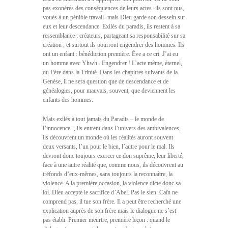
pas exonérés des conséquences de leurs actes -ils sont nus,
voués à un pénible travail- mais Dieu garde son dessein sur
eux et leur descendance. Exilés du paradis, ils restent à sa
ressemblance : créateurs, partageant sa responsabilité sur sa
création ; et surtout ils pourront engendrer des hommes. Ils
ont un enfant : bénédiction première. Ève a ce cri  J’ai eu
un homme avec Yhwh . Engendrer ! L’acte même, éternel,
du Père dans la Trinité. Dans les chapitres suivants de la
Genèse, il ne sera question que de descendance et de
généalogies, pour mauvais, souvent, que deviennent les
enfants des hommes.
Mais exilés à tout jamais du Paradis – le monde de
l’innocence -, ils entrent dans l’univers des ambivalences,
ils découvrent un monde où les réalités auront souvent
deux versants, l’un pour le bien, l’autre pour le mal. Ils
devront donc toujours exercer ce don suprême, leur liberté,
face à une autre réalité que, comme nous, ils découvrent au
tréfonds d’eux-mêmes, sans toujours la reconnaître, la
violence. A la première occasion, la violence dicte donc sa
loi. Dieu accepte le sacrifice d’Abel. Pas le sien. Caïn ne
comprend pas, il tue son frère. Il a peut être recherché une
explication auprès de son frère mais le dialogue ne s’est
pas établi. Premier meurtre, première leçon : quand le