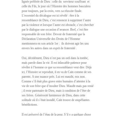
lignée préférée de Dieu : celle du  serviteur souffrant  et
celle du Fils, le jour où l’Histoire des hommes basculera
pour toujours, par la croix, vers sa réussite finale.
L’essentiel du décalogue est ici révélé : être à la
ressemblance de Dieu, c’est renoncer à supprimer l’autre
par la violence et lorsque l’autre est obstacle, c’est chercher
par le dialogue une occasion d’avancer. Bref, c’est être
responsable de son frère. Devoir de fraternité que la
Déclaration Universelle des Droits de l’Homme
mentionnera en son article 1er :  ils doivent agir les uns
envers les autres dans un esprit de fraternité .
Oui, décidément, Dieu n’est pas un oeil dans la tombe,
mais parole dans la vie. Il est inlassable patience pour
révéler à l’homme ce que sa ressemblance veut dire. Déjà
ici, l’Histoire se reproduit, il en va de Caïn comme de ses
parents. A une nuance près. Lui est maudit, eux non.
Comme s’il était plus grave entre humains d’attenter à la
vie de son frère que d’insulter Dieu. Maudit mais pas renié
; il reste partenaire de Dieu, mais à condition de l’être de
ses frères. Générosité lumineuse de Dieu, dans cette
solitude où il s’était installé, Caïn trouve de stupéfiantes
bénédictions.
Il est préservé de l’étau de la peur. S’il y a quelque chose