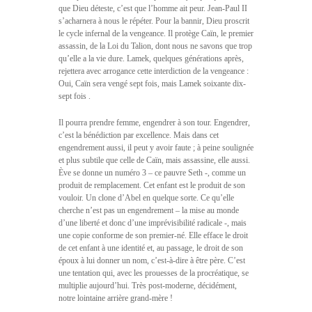
que Dieu déteste, c’est que l’homme ait peur. Jean-Paul II
s’acharnera à nous le répéter. Pour la bannir, Dieu proscrit
le cycle infernal de la vengeance. Il protège Caïn, le premier
assassin, de la Loi du Talion, dont nous ne savons que trop
qu’elle a la vie dure. Lamek, quelques générations après,
rejettera avec arrogance cette interdiction de la vengeance : 
Oui, Caïn sera vengé sept fois, mais Lamek soixante dix-
sept fois .
Il pourra prendre femme, engendrer à son tour. Engendrer,
c’est la bénédiction par excellence. Mais dans cet
engendrement aussi, il peut y avoir faute ; à peine soulignée
et plus subtile que celle de Caïn, mais assassine, elle aussi.
Ève se donne un numéro 3 – ce pauvre Seth -, comme un
produit de remplacement. Cet enfant est le produit de son
vouloir. Un clone d’Abel en quelque sorte. Ce qu’elle
cherche n’est pas un engendrement – la mise au monde
d’une liberté et donc d’une imprévisibilité radicale -, mais
une copie conforme de son premier-né. Elle efface le droit
de cet enfant à une identité et, au passage, le droit de son
époux à lui donner un nom, c’est-à-dire à être père. C’est
une tentation qui, avec les prouesses de la procréatique, se
multiplie aujourd’hui. Très post-moderne, décidément,
notre lointaine arrière grand-mère !