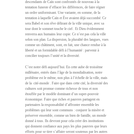
descendants de Caïn sont confrontés de nouveau à la
tentation funeste d’effacer les différences, de faire régner
un ordre uniformisant. Une variante, en somme, de la
tentation à laquelle Caïn et Ève avaient déjà succombé. Ce
sera Babel et son rêve délirant de la ville unique, avec sa 
tour dont le sommet touche le ciel . Et Dieu évidemment
renverra aux humains leur copie. Ce n’est pas cela la ville
selon son plan. La dispersion, la pluralité des langues, vues
comme un châtiment, sont, en fait, une chance rendue à la
liberté et un formidable défi à l’humanité : parvenir à
concilier toujours l’unité et la diversité.
C’est notre défi aujourd’hui. En cette aube de troisième
millénaire, entrés dans l’âge de la mondialisation, notre
problème est le même, non plus à l’échelle de la ville, mais
de la  cité-monde . Faire que dans cette cité, la diversité des
cultures soit promue comme richesse de tous et non
étouffée par le modèle dominant d’un super-pouvoir
économique. Faire que riches et pauvres partagent en
partenaires la responsabilité d’affronter ensemble les
problèmes qui leur sont communs : conjurer la misère et
préserver ensemble, comme un bien de famille, un monde
donné à tous. Ils devront pour cela créer des institutions
qui donnent confiance aux pays les plus pauvres que leurs
efforts pour se tirer s’affaire seront soutenus par les autres