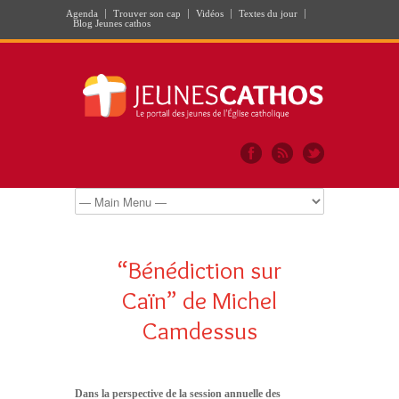
Agenda
Trouver son cap
Vidéos
Textes du jour
Blog Jeunes cathos
“Bénédiction sur
Caïn” de Michel
Camdessus
Dans la perspective de la session annuelle des