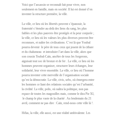
Voici que l’assassin se reconnaît fait pour vivre, non
seulement en famille, mais en société. Il lui est donné d’en
inventer la structure première, la ville.
La ville, ce lieu où les libertés peuvent s’épanouir, la
fraternité s’étendre au-delà des liens du sang, les plus
faibles et les plus pauvres être protégés et la peur conjurée ;
la ville, ce lieu où les valeurs les plus diverses peuvent être
reconnues, et naître les civilisations. C’est là que Youbal
pourra devenir  le père de tous ceux qui jouent de la cithare
et du chalumeau  et introduire l’art dans la ville, alors que
son cousin Toubal-Caïn, ancêtre de tous les forgerons, 
aiguisait tout soc de bronze et de fer . La ville, ce lieu où les
hommes peuvent organiser, structurer leurs échanges, leur
solidarité, leur vivre ensemble. La ville, ce lieu où l’homme
pourra inventer cette merveille de l’organisation sociale
qu’est la démocratie. La ville, civis, urbs, où émergera entre
les hommes ce liant des relations sociales qu’est l’urbanité,
la civilité. La ville, polis, où naîtra la politique, non pas
espace de toutes les magouilles mais, comme le dira Pie XI,
 le champ le plus vaste de la charité . Au lendemain du 21
avril, comment ne pas dire : Caïn, rend-nous cette ville là !.
Hélas, la ville, elle aussi, est une réalité ambivalente. Les