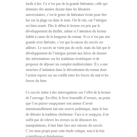
facile à lire. Ce n’est pas de la grande littérature, celle qui
demeure des années durant dans les librairies
universitaires, c’est le genre de littérature écrite pour être
lue sur la plage ou dans le train. On lit vite, car l’intrigue
est bien nouée. Dès le début le lecteur est pris par le
développement du thriller, même si l’attention du lecteur
faiblit à cause de la longueur du roman. Si ce n’est pas une
grande uvre littéraire, c’est que la raison du succès est
ailleurs. Le succès ne vient pas du style, mais du fait que le
développement de l’intrigue permet aux héros de donner
des informations sur les traditions ésotériques et de
proposer de déjouer un complot multiséculaire. Il y a une
structure d’initiation dans le déroulement du roman dont
l’action repose sur un conflit entre les forces du mal et les
forces du bien.
Ce succès mène à des interrogations sur l’effet de la lecture
de l’ouvrage. En effet, le livre fourmille d’erreurs, au point
que l’on puisse soupçonner son auteur d’avoir
intentionnellement fait une oeuvre polémique, dans le but
de détruire la tradition chrétienne. Face à ce soupçon, il ne
suffit pas de relever les erreurs ni de dénoncer les
manipulations, il faut faire face aux raisons du succès.
C’est mon projet pour cette étude critique, tout à la fois
scientifique et théologique.