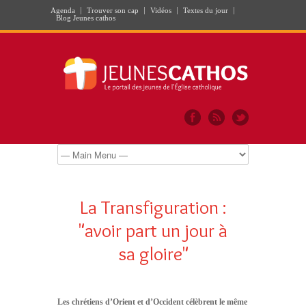
Agenda
Trouver son cap
Vidéos
Textes du jour
Blog Jeunes cathos
La Transfiguration :
"avoir part un jour à
sa gloire"
Les chrétiens d’Orient et d’Occident célèbrent le même