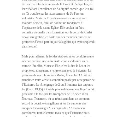
de Ses disciples le scandale de la Croix et d’empêcher, en
leur révélant l’excellence de Sa dignité cachée, que leur foi
ne fût troublée par les abaissements de Sa Passion
volontaire. Mais Sa Providence avait un autre et non
moindre dessein, celui de donner un fondement à
l’espérance de la sainte Église. Elle voulait lui faire
connaître de quelle transformation tout le corps du Christ
devait être gratifié, en sorte que ses membres pussent se
promettre d’avoir part un jour à la gloire qui avait resplendi
dans le chef.
Mais pour affermir la foi des Apôtres et les conduire à une
science parfaite, une autre instruction est donnée en ce
miracle. En effet, Moïse et Élie, c’est-à-dire la Loi et les
prophètes, apparurent, s’entretenant avec le Seigneur. La
présence de ces 5 hommes (Moïse, Élie et les 3 Apôtres)
remplit en toute vérité la condition posée par cette parole de
l’Écriture : Le témoignage de 2 ou 3 hommes fait toujours
foi (Deut. 19,15). Quoi de plus solidement établi qu’un fait
proclamé à la fois par les trompettes de l’Ancien et du
Nouveau Testament, où se réunissent dans un commun
accord la doctrine évangélique et les instruments des
antiques témoignages? Les pages des 2 Alliances se
corroborent mutuellement, mais ce que l’ancienne nous