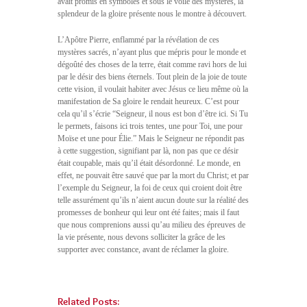
avait promis en symboles et sous le voile des mystères, la
splendeur de la gloire présente nous le montre à découvert.
L’Apôtre Pierre, enflammé par la révélation de ces
mystères sacrés, n’ayant plus que mépris pour le monde et
dégoûté des choses de la terre, était comme ravi hors de lui
par le désir des biens éternels. Tout plein de la joie de toute
cette vision, il voulait habiter avec Jésus ce lieu même où la
manifestation de Sa gloire le rendait heureux. C’est pour
cela qu’il s’écrie “Seigneur, il nous est bon d’être ici. Si Tu
le permets, faisons ici trois tentes, une pour Toi, une pour
Moïse et une pour Élie.” Mais le Seigneur ne répondit pas
à cette suggestion, signifiant par là, non pas que ce désir
était coupable, mais qu’il était désordonné. Le monde, en
effet, ne pouvait être sauvé que par la mort du Christ; et par
l’exemple du Seigneur, la foi de ceux qui croient doit être
telle assurément qu’ils n’aient aucun doute sur la réalité des
promesses de bonheur qui leur ont été faites; mais il faut
que nous comprenions aussi qu’au milieu des épreuves de
la vie présente, nous devons solliciter la grâce de les
supporter avec constance, avant de réclamer la gloire.
Related Posts: