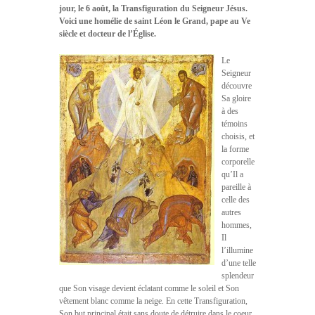
jour, le 6 août, la Transfiguration du Seigneur Jésus.
Voici une homélie de saint Léon le Grand, pape au Ve
siècle et docteur de l’Église.
Le
Seigneur
découvre
Sa gloire
à des
témoins
choisis, et
la forme
corporelle
qu’Il a
pareille à
celle des
autres
hommes,
Il
l’illumine
d’une telle
splendeur
que Son visage devient éclatant comme le soleil et Son
vêtement blanc comme la neige. En cette Transfiguration,
Son but principal était sans doute de détruire dans le coeur