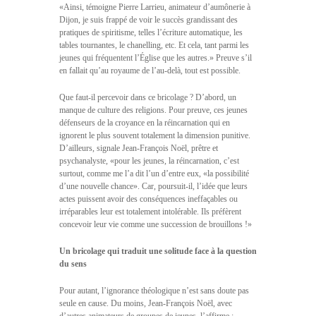
«Ainsi, témoigne Pierre Larrieu, animateur d’aumônerie à
Dijon, je suis frappé de voir le succès grandissant des
pratiques de spiritisme, telles l’écriture automatique, les
tables tournantes, le chanelling, etc. Et cela, tant parmi les
jeunes qui fréquentent l’Église que les autres.» Preuve s’il
en fallait qu’au royaume de l’au-delà, tout est possible.
Que faut-il percevoir dans ce bricolage ? D’abord, un
manque de culture des religions. Pour preuve, ces jeunes
défenseurs de la croyance en la réincarnation qui en
ignorent le plus souvent totalement la dimension punitive.
D’ailleurs, signale Jean-François Noël, prêtre et
psychanalyste, «pour les jeunes, la réincarnation, c’est
surtout, comme me l’a dit l’un d’entre eux, «la possibilité
d’une nouvelle chance». Car, poursuit-il, l’idée que leurs
actes puissent avoir des conséquences ineffaçables ou
irréparables leur est totalement intolérable. Ils préfèrent
concevoir leur vie comme une succession de brouillons !»
Un bricolage qui traduit une solitude face à la question
du sens
Pour autant, l’ignorance théologique n’est sans doute pas
seule en cause. Du moins, Jean-François Noël, avec