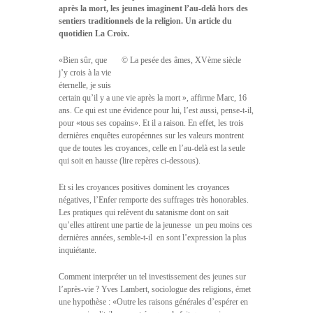
après la mort, les jeunes imaginent l’au-delà hors des
sentiers traditionnels de la religion. Un article du
quotidien La Croix.
«Bien sûr, que
© La pesée des âmes, XVème siècle
j’y crois à la vie
éternelle, je suis
certain qu’il y a une vie après la mort », affirme Marc, 16
ans. Ce qui est une évidence pour lui, l’est aussi, pense-t-il,
pour «tous ses copains». Et il a raison. En effet, les trois
dernières enquêtes européennes sur les valeurs montrent
que de toutes les croyances, celle en l’au-delà est la seule
qui soit en hausse (lire repères ci-dessous).
Et si les croyances positives dominent les croyances
négatives, l’Enfer remporte des suffrages très honorables.
Les pratiques qui relèvent du satanisme dont on sait
qu’elles attirent une partie de la jeunesse  un peu moins ces
dernières années, semble-t-il  en sont l’expression la plus
inquiétante.
Comment interpréter un tel investissement des jeunes sur
l’après-vie ? Yves Lambert, sociologue des religions, émet
une hypothèse : «Outre les raisons générales d’espérer en