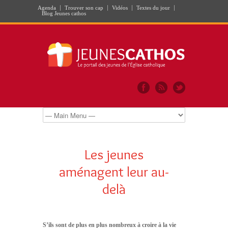
Agenda
Trouver son cap
Vidéos
Textes du jour
Blog Jeunes cathos
Les jeunes
aménagent leur au-
delà
S’ils sont de plus en plus nombreux à croire à la vie