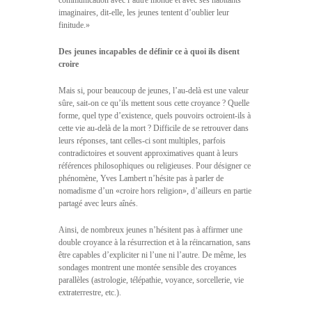
communication avec l’autre monde et avec ses habitants
imaginaires, dit-elle, les jeunes tentent d’oublier leur
finitude.»
Des jeunes incapables de définir ce à quoi ils disent
croire
Mais si, pour beaucoup de jeunes, l’au-delà est une valeur
sûre, sait-on ce qu’ils mettent sous cette croyance ? Quelle
forme, quel type d’existence, quels pouvoirs octroient-ils à
cette vie au-delà de la mort ? Difficile de se retrouver dans
leurs réponses, tant celles-ci sont multiples, parfois
contradictoires et souvent approximatives quant à leurs
références philosophiques ou religieuses. Pour désigner ce
phénomène, Yves Lambert n’hésite pas à parler de
nomadisme d’un «croire hors religion», d’ailleurs en partie
partagé avec leurs aînés.
Ainsi, de nombreux jeunes n’hésitent pas à affirmer une
double croyance à la résurrection et à la réincarnation, sans
être capables d’expliciter ni l’une ni l’autre. De même, les
sondages montrent une montée sensible des croyances
parallèles (astrologie, télépathie, voyance, sorcellerie, vie
extraterrestre, etc.).