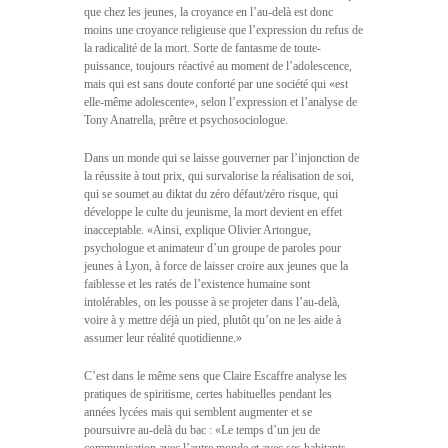
que chez les jeunes, la croyance en l’au-delà est donc
moins une croyance religieuse que l’expression du refus de
la radicalité de la mort. Sorte de fantasme de toute-
puissance, toujours réactivé au moment de l’adolescence,
mais qui est sans doute conforté par une société qui «est
elle-même adolescente», selon l’expression et l’analyse de
Tony Anatrella, prêtre et psychosociologue.
Dans un monde qui se laisse gouverner par l’injonction de
la réussite à tout prix, qui survalorise la réalisation de soi,
qui se soumet au diktat du zéro défaut/zéro risque, qui
développe le culte du jeunisme, la mort devient en effet
inacceptable. «Ainsi, explique Olivier Artongue,
psychologue et animateur d’un groupe de paroles pour
jeunes à Lyon, à force de laisser croire aux jeunes que la
faiblesse et les ratés de l’existence humaine sont
intolérables, on les pousse à se projeter dans l’au-delà,
voire à y mettre déjà un pied, plutôt qu’on ne les aide à
assumer leur réalité quotidienne.»
C’est dans le même sens que Claire Escaffre analyse les
pratiques de spiritisme, certes habituelles pendant les
années lycées mais qui semblent augmenter et se
poursuivre au-delà du bac : «Le temps d’un jeu de