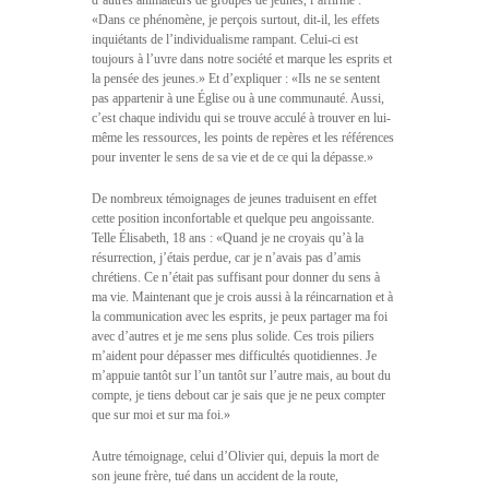
d’autres animateurs de groupes de jeunes, l’affirme :
«Dans ce phénomène, je perçois surtout, dit-il, les effets
inquiétants de l’individualisme rampant. Celui-ci est
toujours à l’uvre dans notre société et marque les esprits et
la pensée des jeunes.» Et d’expliquer : «Ils ne se sentent
pas appartenir à une Église ou à une communauté. Aussi,
c’est chaque individu qui se trouve acculé à trouver en lui-
même les ressources, les points de repères et les références
pour inventer le sens de sa vie et de ce qui la dépasse.»
De nombreux témoignages de jeunes traduisent en effet
cette position inconfortable et quelque peu angoissante.
Telle Élisabeth, 18 ans : «Quand je ne croyais qu’à la
résurrection, j’étais perdue, car je n’avais pas d’amis
chrétiens. Ce n’était pas suffisant pour donner du sens à
ma vie. Maintenant que je crois aussi à la réincarnation et à
la communication avec les esprits, je peux partager ma foi
avec d’autres et je me sens plus solide. Ces trois piliers
m’aident pour dépasser mes difficultés quotidiennes. Je
m’appuie tantôt sur l’un tantôt sur l’autre mais, au bout du
compte, je tiens debout car je sais que je ne peux compter
que sur moi et sur ma foi.»
Autre témoignage, celui d’Olivier qui, depuis la mort de
son jeune frère, tué dans un accident de la route,