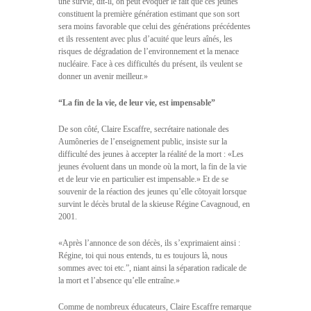
une survie, dit-il, on peut évoquer le fait que ces jeunes
constituent la première génération estimant que son sort
sera moins favorable que celui des générations précédentes
et ils ressentent avec plus d’acuité que leurs aînés, les
risques de dégradation de l’environnement et la menace
nucléaire. Face à ces difficultés du présent, ils veulent se
donner un avenir meilleur.»
“La fin de la vie, de leur vie, est impensable”
De son côté, Claire Escaffre, secrétaire nationale des
Aumôneries de l’enseignement public, insiste sur la
difficulté des jeunes à accepter la réalité de la mort : «Les
jeunes évoluent dans un monde où la mort, la fin de la vie
et de leur vie en particulier est impensable.» Et de se
souvenir de la réaction des jeunes qu’elle côtoyait lorsque
survint le décès brutal de la skieuse Régine Cavagnoud, en
2001.
«Après l’annonce de son décès, ils s’exprimaient ainsi :
Régine, toi qui nous entends, tu es toujours là, nous
sommes avec toi etc.”, niant ainsi la séparation radicale de
la mort et l’absence qu’elle entraîne.»
Comme de nombreux éducateurs, Claire Escaffre remarque