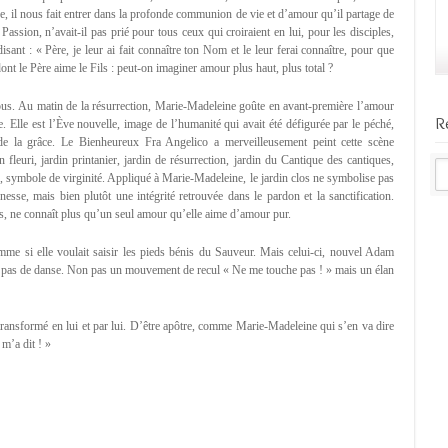
e, il nous fait entrer dans la profonde communion de vie et d’amour qu’il partage de
Passion, n’avait-il pas prié pour tous ceux qui croiraient en lui, pour les disciples,
ant : « Père, je leur ai fait connaître ton Nom et le leur ferai connaître, pour que
nt le Père aime le Fils : peut-on imaginer amour plus haut, plus total ?
ous. Au matin de la résurrection, Marie-Madeleine goûte en avant-première l’amour
R
. Elle est l’Ève nouvelle, image de l’humanité qui avait été défigurée par le péché,
de la grâce. Le Bienheureux Fra Angelico a merveilleusement peint cette scène
 fleuri, jardin printanier, jardin de résurrection, jardin du Cantique des cantiques,
 symbole de virginité. Appliqué à Marie-Madeleine, le jardin clos ne symbolise pas
nesse, mais bien plutôt une intégrité retrouvée dans le pardon et la sanctification.
is, ne connaît plus qu’un seul amour qu’elle aime d’amour pur.
e si elle voulait saisir les pieds bénis du Sauveur. Mais celui-ci, nouvel Adam
un pas de danse. Non pas un mouvement de recul « Ne me touche pas ! » mais un élan
re transformé en lui et par lui. D’être apôtre, comme Marie-Madeleine qui s’en va dire
 m’a dit ! »