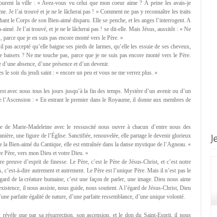
rcourent la ville : « Avez-vous vu celui que mon coeur aime ? À peine les avais-je
me. Je l’ai trouvé et je ne le lâcherai pas ! » Comment ne pas y reconnaître les traits
ant le Corps de son Bien-aimé disparu. Elle se penche, et les anges l’interrogent. A
-aimé. Je l’ai trouvé, et je ne le lâcherai pas ! se dit-elle. Mais Jésus, aussitôt : « Ne
 parce que je en suis pas encore monté vers le Père. »
l pas accepté qu’elle baigne ses pieds de larmes, qu’elle les essuie de ses cheveux,
de baisers ? Ne me touche pas, parce que je ne suis pas encore monté vers le Père.
 d’une absence, d’une présence et d’un devenir.
s le soir du jeudi saint : « encore un peu et vous ne me verrez plus. »
est avec nous tous les jours jusqu’à la fin des temps. Mystère d’un avenir ou d’un
 de l’Ascension : « En entrant le premier dans le Royaume, il donne aux membres de
re de Marie-Madeleine avec le ressuscité nous ouvre à chacun d’entre nous des
J
ière, une figure de l’Église. Sanctifiée, renouvelée, elle partage le devenir glorieux
e la Bien-aimé du Cantique, elle est entraînée dans la danse mystique de l’Agneau. «
re Père, vers mon Dieu et votre Dieu. »
re preuve d’esprit de finesse. Le Père, c’est le Père de Jésus-Christ, et c’est notre
s, c’est-à-dire autrement et autrement. Le Père est l’unique Père. Mais il n’est pas le
égard de la créature humaine, c’est une façon de parler, une image. Dieu nous aime
xistence, il nous assiste, nous guide, nous soutient. A l’égard de Jésus-Christ, Dieu
ne parfaite égalité de nature, d’une parfaite ressemblance, d’une unique volonté.
révèle que par sa résurrection, son ascension, et le don du Saint-Esprit, il nous