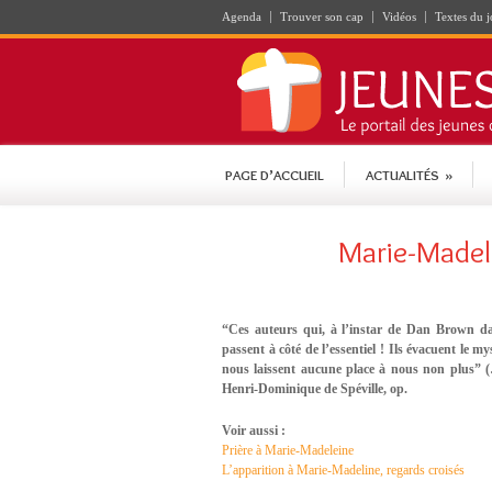
Agenda
Trouver son cap
Vidéos
Textes du j
PAGE D’ACCUEIL
ACTUALITÉS
»
Marie-Madele
“Ces auteurs qui, à l’instar de Dan Brown d
passent à côté de l’essentiel ! Ils évacuent le my
nous laissent aucune place à nous non plus” (…)
Henri-Dominique de Spéville, op.
Voir aussi :
Prière à Marie-Madeleine
L’apparition à Marie-Madeline, regards croisés