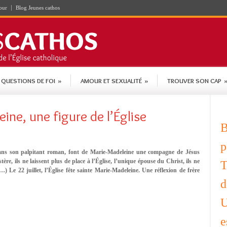
our
Blog Jeunes cathos
QUESTIONS DE FOI
»
AMOUR ET SEXUALITÉ
»
TROUVER SON CAP
ine, une figure de l’Église
B
p
ans son palpitant roman, font de Marie-Madeleine une compagne de Jésus
stère, ils ne laissent plus de place à l’Église, l’unique épouse du Christ, ils ne
T
 Le 22 juillet, l’Église fête sainte Marie-Madeleine. Une réflexion de frère
d
U
e