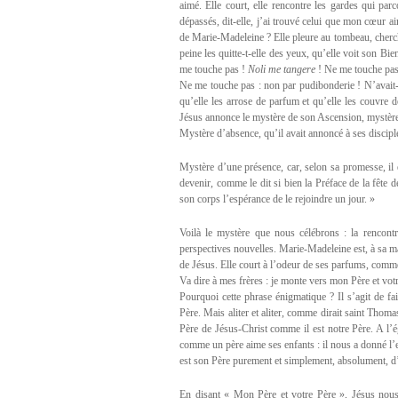
aimé. Elle court, elle rencontre les gardes qui pa
dépassés, dit-elle, j’ai trouvé celui que mon cœur ai
de Marie-Madeleine ? Elle pleure au tombeau, cherch
peine les quitte-t-elle des yeux, qu’elle voit son Bien
me touche pas !
Noli me tangere
! Ne me touche pas,
Ne me touche pas : non par pudibonderie ! N’avait-i
qu’elle les arrose de parfum et qu’elle les couvre 
Jésus annonce le mystère de son Ascension, mystère
Mystère d’absence, qu’il avait annoncé à ses disciple
Mystère d’une présence, car, selon sa promesse, il 
devenir, comme le dit si bien la Préface de la fête
son corps l’espérance de le rejoindre un jour. »
Voilà le mystère que nous célébrons : la rencont
perspectives nouvelles. Marie-Madeleine est, à sa man
de Jésus. Elle court à l’odeur de ses parfums, comm
Va dire à mes frères : je monte vers mon Père et vot
Pourquoi cette phrase énigmatique ? Il s’agit de fai
Père. Mais aliter et aliter, comme dirait saint Thoma
Père de Jésus-Christ comme il est notre Père. A l’
comme un père aime ses enfants : il nous a donné l’e
est son Père purement et simplement, absolument, d’u
En disant « Mon Père et votre Père », Jésus nous 