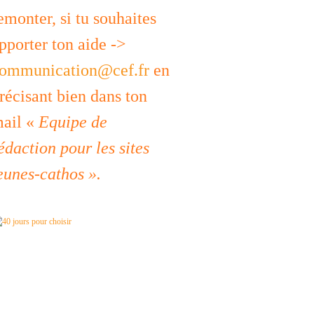
emonter, si tu souhaites
pporter ton aide ->
ommunication@cef.fr
en
récisant bien dans ton
ail «
Equipe de
édaction pour les sites
eunes-cathos ».