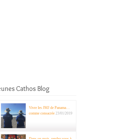
eunes Cathos Blog
Vivre les JMJ de Panama…
comme consacrée
23/01/2019
Dans un mois, rendez vous à