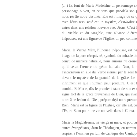
(…) Ils font de Marie-Madeleine un personnage cl
personnage ouvert, en ce sens que par-delà son pr
nous révèle notre destinée. Elle est l’image de c
avec Jésus ressuscité est un mystère, c’est-à-dire
entrer dans une relation nouvelle avec Jésus. C’est 
du visible et du tangible, une alliance d’éter
inépousée, est une figure de l’Église, un peu comme
Marie, la Vierge Mère, l’Épouse inépousée, est par
image de la pure réceptivité, symbole du miracle de 
conçu de manière naturelle, nous aurions pu croire q
qu’il serait l’œuvre du génie humain. Non, la v
l’incarnation en elle du Verbe éternel par le seul f
devant le mystère de la gratuité de la grâce. Le 
infiniment ce que l’humain peut produire. C’est
comble. Et Marie, dès le premier instant de son exis
signe fort de la grâce prévenante de Dieu, qui av
notre âme le don de Dieu, prépare déjà notre premi
Bien. Marie est la figure de l’Église, car elle est, 
l’Esprit-Saint pour une vie nouvelle dans le Christ.
Marie la Magdaléenne, ni vierge ni mère, et pourtan
autres évangélistes, Jean le Théologien, en narrant
respirer à l’envi un parfum de Cantique des Cantiqu