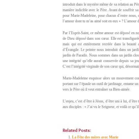
introduit dans le mystère même de sa relation au Pèr
manière indicible avec le Père. Avant de souffrir sa 
pour Marie-Madeleine, pour chacun d’entre nous, dis
l’amour dont tu m’as aimé soit en eux » ? L’amour do
Par l’Esprit-Saint, ce même amour est déposé en n
de Dieu déposé dans son cœur. Elle est transfigurée
mais qui est entièrement recréée dans la beauté 
d’Évangile. Le peintre nous introduit dans un jardin
jardin de Paradis. Nous sommes dans un jardin clos,
une intégrité qu’elle aurait conservée depuis sa jeu
C’est l’intégrité virginale de son cœur qui, désorma
Marie-Madeleine esquisse alors un mouvement comm
portant sur l’épaule un outil de jardinage, entame 
vers le Père où il veut entraîner sa Bien-aimée.
L’enjeu, c’est d’être à Jésus, d’être uni à lui, d’êt
aux disciples : « J’ai vu le Seigneur, et voilà ce qu’il
Related Posts:
La Fête des mères avec Marie