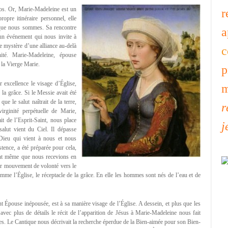
os. Or, Marie-Madeleine est un
r
opre itinéraire personnel, elle
e que nous sommes. Sa rencontre
a
 un événement qui nous invite à
le mystère d’une alliance au-delà
c
nité. Marie-Madeleine, épouse
 la Vierge Marie.
p
 excellence le visage d’Église,
m
la grâce. Si le Messie avait été
ue le salut naîtrait de la terre,
r
irginité perpétuelle de Marie,
ait de l’Esprit-Saint, nous place
j
salut vient du Ciel. Il dépasse
 Dieu qui vient à nous et nous
tence, a été préparée pour cela,
ant même que nous recevions en
er mouvement de volonté vers le
comme l’Église, le réceptacle de la grâce. En elle les hommes sont nés de l’eau et de
t Épouse inépousée, est à sa manière visage de l’Église. A dessein, et plus que les
 avec plus de détails le récit de l’apparition de Jésus à Marie-Madeleine nous fait
es. Le Cantique nous décrivait la recherche éperdue de la Bien-aimée pour son Bien-