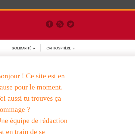
»
SOLIDARITÉ
»
CATHOSPHÈRE
»
onjour ! Ce site est en
ause pour le moment.
oi aussi tu trouves ça
ommage ?
ne équipe de rédaction
st en train de se