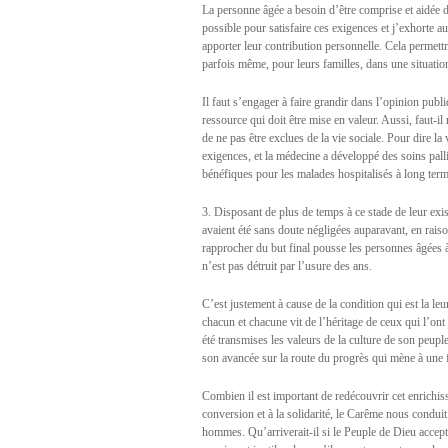
La personne âgée a besoin d’être comprise et aidée da
possible pour satisfaire ces exigences et j’exhorte 
apporter leur contribution personnelle. Cela permett
parfois même, pour leurs familles, dans une situation
Il faut s’engager à faire grandir dans l’opinion publ
ressource qui doit être mise en valeur. Aussi, faut-il
de ne pas être exclues de la vie sociale. Pour dire la 
exigences, et la médecine a développé des soins palli
bénéfiques pour les malades hospitalisés à long term
3. Disposant de plus de temps à ce stade de leur exi
avaient été sans doute négligées auparavant, en rais
rapprocher du but final pousse les personnes âgées à 
n’est pas détruit par l’usure des ans.
C’est justement à cause de la condition qui est la leu
chacun et chacune vit de l’héritage de ceux qui l’on
été transmises les valeurs de la culture de son peup
son avancée sur la route du progrès qui mène à une f
Combien il est important de redécouvrir cet enrichis
conversion et à la solidarité, le Carême nous condui
hommes. Qu’arriverait-il si le Peuple de Dieu accepta