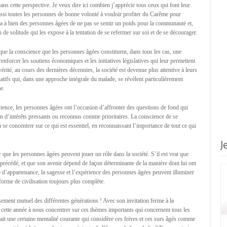
ns cette perspective. Je veux dire ici combien j’apprécie tous ceux qui font leur
aussi toutes les personnes de bonne volonté à vouloir profiter du Carême pour
ra à bien des personnes âgées de ne pas se sentir un poids pour la communauté et,
 de solitude qui les expose à la tentation de se refermer sur soi et de se décourager.
ique la conscience que les personnes âgées constituent, dans tous les cas, une
 renforcer les soutiens économiques et les initiatives législatives qui leur permettent
vérité, au cours des dernières décennies, la société est devenue plus attentive à leurs
atifs qui, dans une approche intégrale du malade, se révèlent particulièrement
e.
stence, les personnes âgées ont l’occasion d’affronter des questions de fond qui
on d’intérêts pressants ou reconnus comme prioritaires. La conscience de se
se concentrer sur ce qui est essentiel, en reconnaissant l’importance de tout ce qui
J
r que les personnes âgées peuvent jouer un rôle dans la société. S’il est vrai que
t précédé, et que son avenir dépend de façon déterminante de la manière dont lui ont
le d’appartenance, la sagesse et l’expérience des personnes âgées peuvent illuminer
orme de civilisation toujours plus complète.
sement mutuel des différentes générations ! Avec son invitation ferme à la
t cette année à nous concentrer sur ces thèmes importants qui concernent tous les
it une certaine mentalité courante qui considère ces frères et ces surs âgés comme