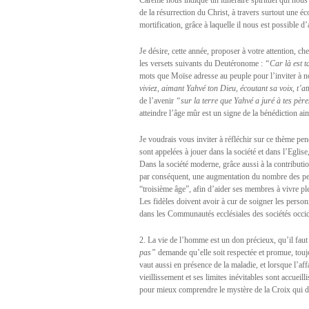
Carême nous indique un itinéraire spirituel qui nous 
de la résurrection du Christ, à travers surtout une éc
mortification, grâce à laquelle il nous est possible 
Je désire, cette année, proposer à votre attention, che
les versets suivants du Deutéronome :
“Car là est t
mots que Moïse adresse au peuple pour l’inviter à 
viviez, aimant Yahvé ton Dieu, écoutant sa voix, t’at
de l’avenir
“sur la terre que Yahvé a juré à tes pèr
atteindre l’âge mûr est un signe de la bénédiction a
Je voudrais vous inviter à réfléchir sur ce thème pe
sont appelées à jouer dans la société et dans l’Eglise
Dans la société moderne, grâce aussi à la contributi
par conséquent, une augmentation du nombre des pe
“troisième âge”, afin d’aider ses membres à vivre ple
Les fidèles doivent avoir à cur de soigner les perso
dans les Communautés ecclésiales des sociétés occide
2. La vie de l’homme est un don précieux, qu’il fa
pas”
demande qu’elle soit respectée et promue, tou
vaut aussi en présence de la maladie, et lorsque l’af
vieillissement et ses limites inévitables sont accueill
pour mieux comprendre le mystère de la Croix qui d