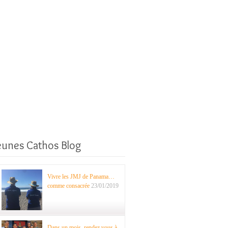
eunes Cathos Blog
Vivre les JMJ de Panama…
comme consacrée
23/01/2019
Dans un mois, rendez vous à