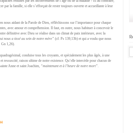
capacités réduites par les inconvénients de l’âge ou de la maladie ? Et au contraire,
ar la famille, si elle s’efforçait de rester toujours ouverte et accueillante à leur
t en nous aidant de la Parole de Dieu, réfléchissons sur l’importance pour chaque
es, avec amour et compréhension. Il faut, en outre, nous habituer à concevoir le
tre définitive avec Dieu se réalise dans un climat de paix intérieure, avec la
R
ui nous a tissé au sein de notre mère”
(cf. Ps 139,13b) et qui a voulu que nous
. Gn 1,26).
 quadragésimal, conduise tous les croyants, et spécialement les plus âgés, à une
t ressuscité, raison ultime de notre existence. Qu’elle intercède pour chacun de
c sainte Anne et saint Joachim,
“maintenant et à l’heure de notre mort”
.
04