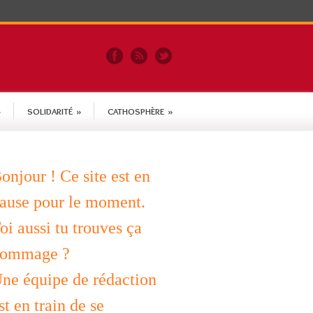
»
SOLIDARITÉ
»
CATHOSPHÈRE
»
onjour ! Ce site est en
ause pour le moment.
oi aussi tu trouves ça
ommage ?
ne équipe de rédaction
st en train de se