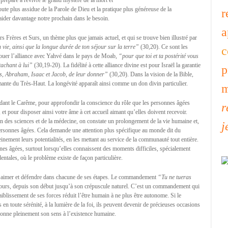
prépare à revivre le grand mystère de la mort et
oute plus assidue de la Parole de Dieu et la pratique plus généreuse de la
r
d’aider davantage notre prochain dans le besoin.
a
rs Frères et Surs, un thème plus que jamais actuel, et qui se trouve bien illustré par
a vie, ainsi que la longue durée de ton séjour sur la terre”
(30,20). Ce sont les
c
nouer l’alliance avec Yahvé dans le pays de Moab,
“pour que toi et ta postérité vous
tachant à lui”
(30,19-20). La fidélité à cette alliance divine est pour Israël la garantie
p
es, Abraham, Isaac et Jacob, de leur donner”
(30,20). Dans la vision de la Bible,
imante du Très-Haut. La longévité apparaît ainsi comme un don divin particulier.
m
ndant le Carême, pour approfondir la conscience du rôle que les personnes âgées
r
, et pour disposer ainsi votre âme à cet accueil aimant qu’elles doivent recevoir.
on des sciences et de la médecine, on constate un prolongement de la vie humaine et,
j
rsonnes âgées. Cela demande une attention plus spécifique au monde dit du
inement leurs potentialités, en les mettant au service de la communauté tout entière.
nnes âgées, surtout lorsqu’elles connaissent des moments difficiles, spécialement
ntales, où le problème existe de façon particulière.
ut aimer et défendre dans chacune de ses étapes. Le commandement
“Tu ne tueras
jours, depuis son début jusqu’à son crépuscule naturel. C’est un commandement qui
faiblissement de ses forces réduit l’être humain à ne plus être autonome. Si le
is en toute sérénité, à la lumière de la foi, ils peuvent devenir de précieuses occasions
onne pleinement son sens à l’existence humaine.