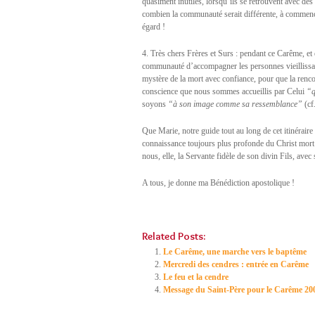
quasiment inutiles, lorsqu’ils se retrouvent avec des 
combien la communauté serait différente, à commencer p
égard !
4. Très chers Frères et Surs : pendant ce Carême, e
communauté d’accompagner les personnes vieillissant
mystère de la mort avec confiance, pour que la rencon
conscience que nous sommes accueillis par Celui
“q
soyons
“à son image comme sa ressemblance”
(cf
Que Marie, notre guide tout au long de cet itinéraire
connaissance toujours plus profonde du Christ mort e
nous, elle, la Servante fidèle de son divin Fils, ave
A tous, je donne ma Bénédiction apostolique !
Related Posts:
Le Carême, une marche vers le baptême
Mercredi des cendres : entrée en Carême
Le feu et la cendre
Message du Saint-Père pour le Carême 20