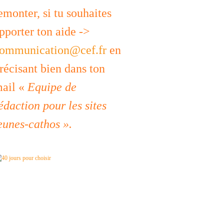
emonter, si tu souhaites
pporter ton aide ->
ommunication@cef.fr
en
récisant bien dans ton
ail «
Equipe de
édaction pour les sites
eunes-cathos ».