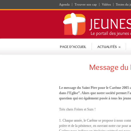
Agenda
Trouver son cap
Vidéos
Textes du j
PAGE D’ACCUEIL
ACTUALITÉS
»
Message du 
Le message du Saint Père pour le Carême 2005 abo
dans l’Eglise”. Alors que notre société permet l’
question qui est également posée à tous les jeune
Très chers Frères et Surs !
1. Chaque année, le Carême se propose à nous comme
prière et de la pénitence, en ouvrant notre cur pour 