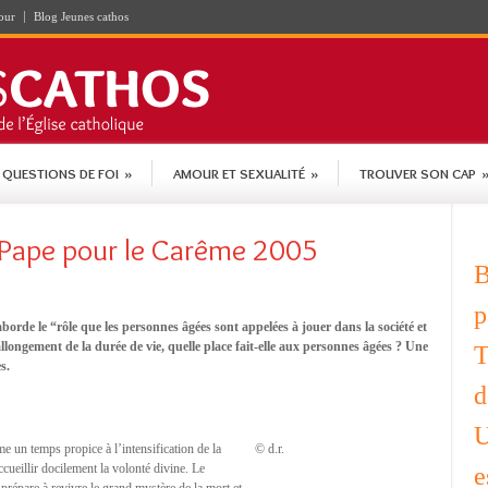
our
Blog Jeunes cathos
QUESTIONS DE FOI
»
AMOUR ET SEXUALITÉ
»
TROUVER SON CAP
Pape pour le Carême 2005
B
p
rde le “rôle que les personnes âgées sont appelées à jouer dans la société et
allongement de la durée de vie, quelle place fait-elle aux personnes âgées ? Une
T
s.
d
U
 un temps propice à l’intensification de la
© d.r.
accueillir docilement la volonté divine. Le
e