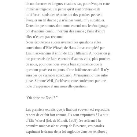
de nombreuses et longues citations car, pour évoquer cette
immense tragédie, j’ai pensé qu’il était préférable de
m’effacer : seuls des témoins ou des proches peuvent
évoquer un tel drame ; je n’ai pas voulu m’y substituer.
Deux des personnes dont nous entendrons le témoignage
ont d’ailleurs connu l’horreur des camps ; l’une d’entre
elles n’en est pas revenue.
Nous écouterons successivement les questions et les
convictions d’Elie Wiesel, de Hans Jonas complété par
Emil Fackenheim et enfin de Etty Hillesum. A l’occasion je
me permettais de faire entendre d’autres voix, plus proches
de nous, pour que nous ayons bien conscience que la
question posée est toujours d’une brûlante actualité. Il n’y
aura pas de véritable conclusion. M’inspirant d’une autre
juive, Simone Weil, j’achèverai cette conférence par une
note d’espérance et une nouvelle question.
“Où donc est Dieu ? ”
Les premiers extraits que je lirai ont souvent été reproduits
et sont de ce fait fort connus. Ils sont empruntés à La nuit
d’Élie Wiesel (Éd. de Minuit, 1958). Se référant à la
première nuit passée au camp de Birkenau, ces paroles
expriment le drame de la foi engloutie dans les ténèbres :