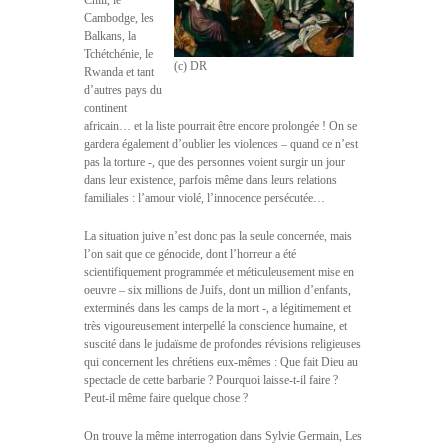
Chili, le
Cambodge, les
Balkans, la
Tchétchénie, le
(c) DR
Rwanda et tant
d’autres pays du
continent
africain… et la liste pourrait être encore prolongée ! On se
gardera également d’oublier les violences – quand ce n’est
pas la torture -, que des personnes voient surgir un jour
dans leur existence, parfois même dans leurs relations
familiales : l’amour violé, l’innocence persécutée…
La situation juive n’est donc pas la seule concernée, mais
l’on sait que ce génocide, dont l’horreur a été
scientifiquement programmée et méticuleusement mise en
oeuvre – six millions de Juifs, dont un million d’enfants,
exterminés dans les camps de la mort -, a légitimement et
très vigoureusement interpellé la conscience humaine, et
suscité dans le judaïsme de profondes révisions religieuses
qui concernent les chrétiens eux-mêmes : Que fait Dieu au
spectacle de cette barbarie ? Pourquoi laisse-t-il faire ?
Peut-il même faire quelque chose ?
On trouve la même interrogation dans Sylvie Germain, Les