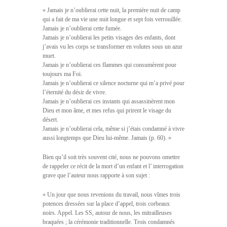
« Jamais je n’oublierai cette nuit, la première nuit de camp
qui a fait de ma vie une nuit longue et sept fois verrouillée.
Jamais je n’oublierai cette fumée.
Jamais je n’oublierai les petits visages des enfants, dont
j’avais vu les corps se transformer en volutes sous un azur
muet.
Jamais je n’oublierai ces flammes qui consumèrent pour
toujours ma Foi.
Jamais je n’oublierai ce silence nocturne qui m’a privé pour
l’éternité du désir de vivre.
Jamais je n’oublierai ces instants qui assassinèrent mon
Dieu et mon âme, et mes refus qui prirent le visage du
désert.
Jamais je n’oublierai cela, même si j’étais condamné à vivre
aussi longtemps que Dieu lui-même. Jamais (p. 60). »
Bien qu’il soit très souvent cité, nous ne pouvons omettre
de rappeler ce récit de la mort d’un enfant et l’ interrogation
grave que l’auteur nous rapporte à son sujet :
« Un jour que nous revenions du travail, nous vîmes trois
potences dressées sur la place d’appel, trois corbeaux
noirs. Appel. Les SS, autour de nous, les mitrailleuses
braquées ; la cérémonie traditionnelle. Trois condamnés