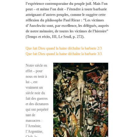
l’expérience contemporaine du peuple juif. Mais l’on
peut – et même l’on doit – l’étendre à toute barbarie
atteignant d’autres peuples, comme le suggère cette
réflexion du philosophe Paul Ricur : “Les victimes
d’Auschwitz sont, par excellence, les délégués, auprès
de notre mémoire, de toutes les victimes de l’histoire”
(Temps et récits, III, Le Seuil, p. 272).
Que fait Dieu quand la haine déchaîne la barbarie 2/3
Que fait Dieu quand la haine déchaîne la barbarie 3/3
Notre siècle en
effet – pour
nous en tenir à
lui -, est
vraiment un
siècle noir du
fait des guerres
et des dictatures
qui ont perpétré
tant de
massacres :
l’Arménie,
l’Argentine,