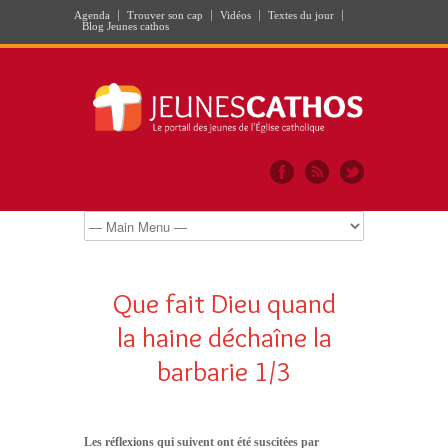
Agenda
Trouver son cap
Vidéos
Textes du jour
Blog Jeunes cathos
Que fait Dieu quand
la haine déchaîne la
barbarie 1/3
Les réflexions qui suivent ont été suscitées par