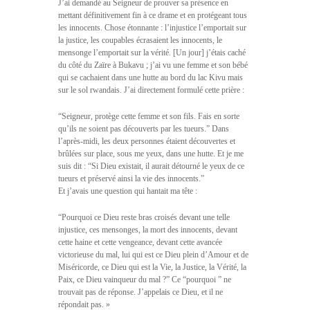
J’ai demandé au Seigneur de prouver sa présence en
mettant définitivement fin à ce drame et en protégeant tous
les innocents. Chose étonnante : l’injustice l’emportait sur
la justice, les coupables écrasaient les innocents, le
mensonge l’emportait sur la vérité. [Un jour] j’étais caché
du côté du Zaïre à Bukavu ; j’ai vu une femme et son bébé
qui se cachaient dans une hutte au bord du lac Kivu mais
sur le sol rwandais. J’ai directement formulé cette prière :
“Seigneur, protège cette femme et son fils. Fais en sorte
qu’ils ne soient pas découverts par les tueurs.” Dans
l’après-midi, les deux personnes étaient découvertes et
brûlées sur place, sous me yeux, dans une hutte. Et je me
suis dit : “Si Dieu existait, il aurait détourné le yeux de ce
tueurs et préservé ainsi la vie des innocents.”
Et j’avais une question qui hantait ma tête :
“Pourquoi ce Dieu reste bras croisés devant une telle
injustice, ces mensonges, la mort des innocents, devant
cette haine et cette vengeance, devant cette avancée
victorieuse du mal, lui qui est ce Dieu plein d’Amour et de
Miséricorde, ce Dieu qui est la Vie, la Justice, la Vérité, la
Paix, ce Dieu vainqueur du mal ?” Ce “pourquoi ” ne
trouvait pas de réponse. J’appelais ce Dieu, et il ne
répondait pas. »