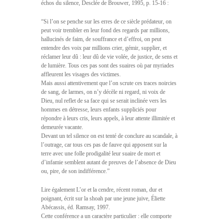
échos du silence, Desclée de Brouwer, 1995, p. 15-16 :
“Si l’on se penche sur les erres de ce siècle prédateur, on
peut voir trembler en leur fond des regards par millions,
hallucinés de faim, de souffrance et d’effroi, on peut
entendre des voix par millions crier, gémir, supplier, et
réclamer leur dû : leur dû de vie volée, de justice, de sens et
de lumière. Tous ces pas sont des suaires où par myriades
affleurent les visages des victimes.
Mais aussi attentivement que l’on scrute ces traces noircies
de sang, de larmes, on n’y décèle ni regard, ni voix de
Dieu, nul reflet de sa face qui se serait inclinée vers les
hommes en détresse, leurs enfants suppliciés pour
répondre à leurs cris, leurs appels, à leur attente illimitée et
demeurée vacante.
Devant un tel silence on est tenté de conclure au scandale, à
l’outrage, car tous ces pas de fauve qui apposent sur la
terre avec une folle prodigalité leur suaire de mort et
d’infamie semblent autant de preuves de l’absence de Dieu
ou, pire, de son indifférence.”
Lire également L’or et la cendre, récent roman, dur et
poignant, écrit sur la shoah par une jeune juive, Éliette
Abécassis, éd. Ramsay, 1997.
Cette conférence a un caractère particulier : elle comporte