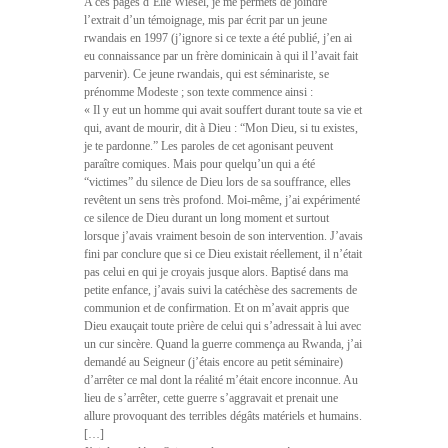
A ces pages d’Elie Wiesel, je me permets de joindre
l’extrait d’un témoignage, mis par écrit par un jeune
rwandais en 1997 (j’ignore si ce texte a été publié, j’en ai
eu connaissance par un frère dominicain à qui il l’avait fait
parvenir). Ce jeune rwandais, qui est séminariste, se
prénomme Modeste ; son texte commence ainsi :
« Il y eut un homme qui avait souffert durant toute sa vie et
qui, avant de mourir, dit à Dieu : “Mon Dieu, si tu existes,
je te pardonne.” Les paroles de cet agonisant peuvent
paraître comiques. Mais pour quelqu’un qui a été
“victimes” du silence de Dieu lors de sa souffrance, elles
revêtent un sens très profond. Moi-même, j’ai expérimenté
ce silence de Dieu durant un long moment et surtout
lorsque j’avais vraiment besoin de son intervention. J’avais
fini par conclure que si ce Dieu existait réellement, il n’était
pas celui en qui je croyais jusque alors. Baptisé dans ma
petite enfance, j’avais suivi la catéchèse des sacrements de
communion et de confirmation. Et on m’avait appris que
Dieu exauçait toute prière de celui qui s’adressait à lui avec
un cur sincère. Quand la guerre commença au Rwanda, j’ai
demandé au Seigneur (j’étais encore au petit séminaire)
d’arrêter ce mal dont la réalité m’était encore inconnue. Au
lieu de s’arrêter, cette guerre s’aggravait et prenait une
allure provoquant des terribles dégâts matériels et humains.
[…]