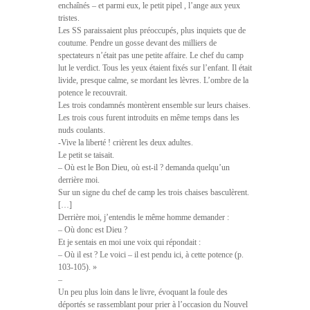
enchaînés – et parmi eux, le petit pipel , l’ange aux yeux
tristes.
Les SS paraissaient plus préoccupés, plus inquiets que de
coutume. Pendre un gosse devant des milliers de
spectateurs n’était pas une petite affaire. Le chef du camp
lut le verdict. Tous les yeux étaient fixés sur l’enfant. Il était
livide, presque calme, se mordant les lèvres. L’ombre de la
potence le recouvrait.
Les trois condamnés montèrent ensemble sur leurs chaises.
Les trois cous furent introduits en même temps dans les
nuds coulants.
-Vive la liberté ! crièrent les deux adultes.
Le petit se taisait.
– Où est le Bon Dieu, où est-il ? demanda quelqu’un
derrière moi.
Sur un signe du chef de camp les trois chaises basculèrent.
[…]
Derrière moi, j’entendis le même homme demander :
– Où donc est Dieu ?
Et je sentais en moi une voix qui répondait :
– Où il est ? Le voici – il est pendu ici, à cette potence (p.
103-105). »
–
Un peu plus loin dans le livre, évoquant la foule des
déportés se rassemblant pour prier à l’occasion du Nouvel