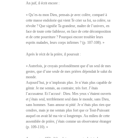
An juif, il écrit encore :
« Qu’es-tu mon Dieu, pensais-je avec colère, comparé à
cette masse endolorie qui vient Te crier sa foi, sa colère, sa
révolte ? Que signifie Ta grandeur, maître de l’univers, en
face de toute cette faiblesse, en face de cette décomposition
et de cette pourriture ? Pourquoi encore troubler leurs
esprits malades, leurs corps infirmes ? (p. 107-108). »
Après le récit de la prière, il poursuit :
« Autrefois, je croyais profondément que d’un seul de mes
gestes, que d’une seule de mes prières dépendait le salut du
monde.
Aujourd’hui, je n’implorais plus. Je n’étais plus capable de
gémir. Je me sentais, au contraire, très fort. J’étais
l’accusateur. Et l’accusé : Dieu. Mes yeux s’étaient ouverts
et j’étais seul, terriblement seul dans le monde, sans Dieu,
sans hommes. Sans amour ni pitié. Je n’étais plus rien que
cendres, mais je me sentais plus fort que ce Tout-Puissant
auquel on avait lié ma vie si longtemps. Au milieu de cette
assemblée de prière, j’étais comme un observateur étranger
(p. 109-110). »