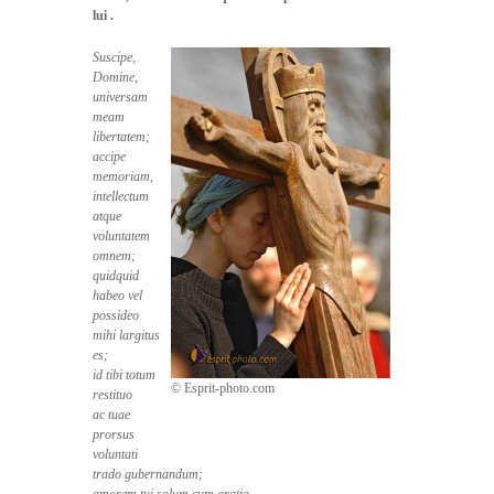
lui .
Suscipe,
Domine,
universam
meam
libertatem;
accipe
memoriam,
intellectum
atque
voluntatem
omnem;
quidquid
habeo vel
possideo
mihi largitus
es;
id tibi totum
© Esprit-photo.com
restituo
ac tuae
prorsus
voluntati
trado gubernandum;