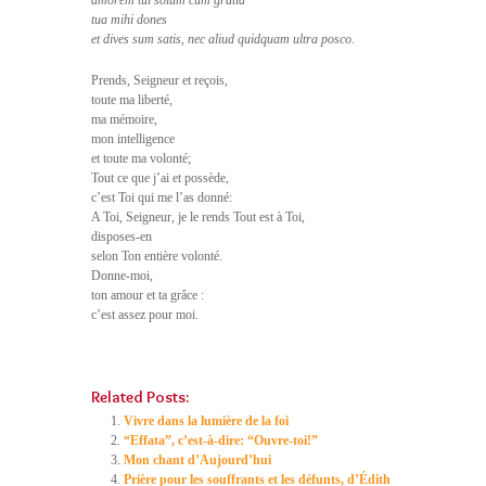
amorem tui solum cum gratia
tua mihi dones
et dives sum satis, nec aliud quidquam ultra posco
.
Prends, Seigneur et reçois,
toute ma liberté,
ma mémoire,
mon intelligence
et toute ma volonté;
Tout ce que j’ai et possède,
c’est Toi qui me l’as donné:
A Toi, Seigneur, je le rends Tout est à Toi,
disposes-en
selon Ton entière volonté.
Donne-moi,
ton amour et ta grâce :
c’est assez pour moi.
Related Posts:
Vivre dans la lumière de la foi
“Effata”, c’est-à-dire: “Ouvre-toi!”
Mon chant d’Aujourd’hui
Prière pour les souffrants et les défunts, d’Édith