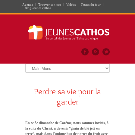
Agenda
Trouver son cap
Vidéos
Textes du jour
Blog Jeunes cathos
Perdre sa vie pour la
garder
En ce 5e dimanche de Carême, nous sommes invités, à
la suite du Christ, à devenir “grain de blé jeté en
terre”, mais dans l’unique but de porter du fruit avec