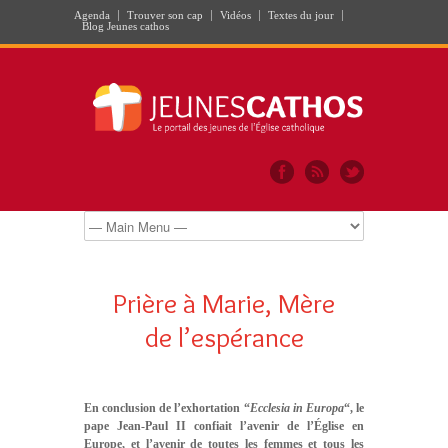
Agenda
Trouver son cap
Vidéos
Textes du jour
Blog Jeunes cathos
Prière à Marie, Mère
de l’espérance
En conclusion de l’exhortation “
Ecclesia in Europa
“, le
pape Jean-Paul II confiait l’avenir de l’Église en
Europe, et l’avenir de toutes les femmes et tous les