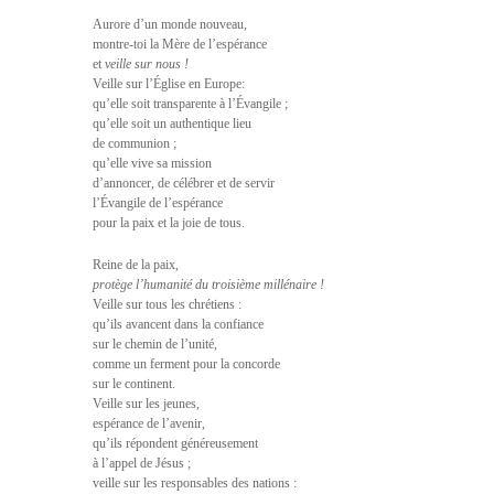
Aurore d’un monde nouveau,
montre-toi la Mère de l’espérance
et
veille sur nous !
Veille sur l’Église en Europe:
qu’elle soit transparente à l’Évangile ;
qu’elle soit un authentique lieu
de communion ;
qu’elle vive sa mission
d’annoncer, de célébrer et de servir
l’Évangile de l’espérance
pour la paix et la joie de tous.
Reine de la paix,
protège l’humanité du troisième millénaire !
Veille sur tous les chrétiens :
qu’ils avancent dans la confiance
sur le chemin de l’unité,
comme un ferment pour la concorde
sur le continent.
Veille sur les jeunes,
espérance de l’avenir,
qu’ils répondent généreusement
à l’appel de Jésus ;
veille sur les responsables des nations :