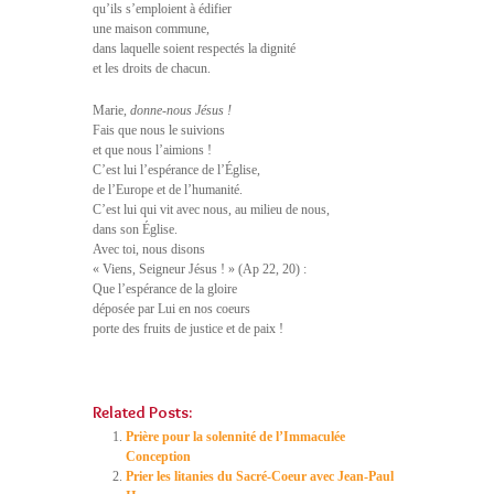
qu’ils s’emploient à édifier
une maison commune,
dans laquelle soient respectés la dignité
et les droits de chacun.
Marie,
donne-nous Jésus !
Fais que nous le suivions
et que nous l’aimions !
C’est lui l’espérance de l’Église,
de l’Europe et de l’humanité.
C’est lui qui vit avec nous, au milieu de nous,
dans son Église.
Avec toi, nous disons
« Viens, Seigneur Jésus ! » (Ap 22, 20) :
Que l’espérance de la gloire
déposée par Lui en nos coeurs
porte des fruits de justice et de paix !
Related Posts:
Prière pour la solennité de l’Immaculée
Conception
Prier les litanies du Sacré-Coeur avec Jean-Paul