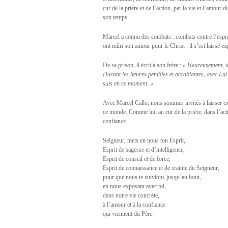
cur de la prière et de l’action, par la vie et l’amour 
son temps.
Marcel a connu des combats : combats contre l’espri
ont mûri son amour pour le Christ : il s’est laissé exp
De sa prison, il écrit à son frère :
« Heureusement, il 
Durant les heures pénibles et accablantes, avec Lui
suis en ce moment. »
Avec Marcel Callo, nous sommes invités à laisser ex
ce monde. Comme lui, au cur de la prière, dans l’act
confiance.
Seigneur, mets en nous ton Esprit,
Esprit de sagesse et d’intelligence,
Esprit de conseil et de force,
Esprit de connaissance et de crainte du Seigneur,
pour que nous te suivions jusqu’au bout,
en nous exposant avec toi,
dans notre vie concrète,
à l’amour et à la confiance
qui viennent du Père.