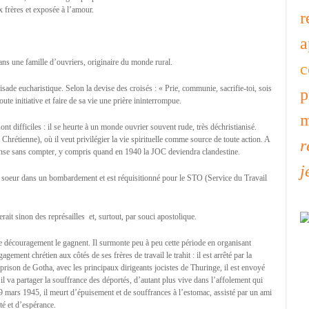
x frères et exposée à l’amour.
r
a
ns une famille d’ouvriers, originaire du monde rural.
c
isade eucharistique. Selon la devise des croisés : « Prie, communie, sacrifie-toi, sois
p
oute initiative et faire de sa vie une prière ininterrompue.
m
nt difficiles : il se heurte à un monde ouvrier souvent rude, très déchristianisé.
Chrétienne), où il veut privilégier la vie spirituelle comme source de toute action. A
r
pense sans compter, y compris quand en 1940 la JOC deviendra clandestine.
j
a soeur dans un bombardement et est réquisitionné pour le STO (Service du Travail
uerait sinon des représailles  et, surtout, par souci apostolique.
 le découragement le gagnent. Il surmonte peu à peu cette période en organisant
ement chrétien aux côtés de ses frères de travail le trahit : il est arrêté par la
prison de Gotha, avec les principaux dirigeants jocistes de Thuringe, il est envoyé
 va partager la souffrance des déportés, d’autant plus vive dans l’affolement qui
19 mars 1945, il meurt d’épuisement et de souffrances à l’estomac, assisté par un ami
té et d’espérance.