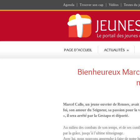
Agenda
Trouver son cap
Vidéos
Textes du j
PAGE D’ACCUEIL
ACTUALITÉS
»
Bienheureux Marce
Marcel Callo, un jeune ouvrier de Rennes, avai
foi, son amour du Seigneur, sa passion pour la vi
», il sera arrêté par la Gestapo et déporté.
Au milieu des combats de son temps, et de ses combat
par la grâce, jusqu’à l’ultime témoignage.
Avec lui, nous pouvons apprendre à faire de notre h