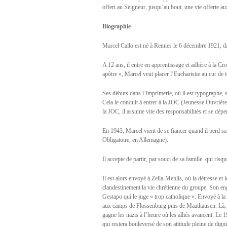
offert au Seigneur, jusqu’au bout, une vie offerte au
Biographie
Marcel Callo est né à Rennes le 6 décembre 1921, da
A 12 ans, il entre en apprentissage et adhère à la Cro
apôtre », Marcel veut placer l’Eucharistie au cur de t
Ses débuts dans l’imprimerie, où il est typographe, so
Cela le conduit à entrer à la JOC (Jeunesse Ouvrière 
la JOC, il assume vite des responsabilités et se dé
En 1943, Marcel vient de se fiancer quand il perd s
Obligatoire, en Allemagne).
Il accepte de partir, par souci de sa famille  qui risq
Il est alors envoyé à Zella-Mehlis, où la détresse et
clandestinement la vie chrétienne du groupe. Son engag
Gestapo qui le juge « trop catholique ». Envoyé à la 
aux camps de Flossenburg puis de Maathausen. Là, il
gagne les nazis à l’heure où les alliés avancent. Le 
qui restera bouleversé de son attitude pleine de digni