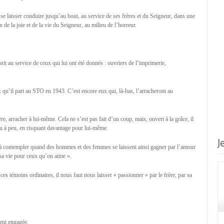
u se laisser conduire jusqu’au bout, au service de ses frères et du Seigneur, dans une
 de la joie et de la vie du Seigneur, au milieu de l’horreur.
rit au service de ceux qui lui ont été donnés : ouvriers de l’imprimerie,
x qu’il part au STO en 1943. C’est encore eux qui, là-bas, l’arracheront au
ère, arracher à lui-même. Cela ne s’est pas fait d’un coup, mais, ouvert à la grâce, il
eu à peu, en risquant davantage pour lui-même.
J
à contempler quand des hommes et des femmes se laissent ainsi gagner par l’amour
sa vie pour ceux qu’on aime ».
ces témoins ordinaires, il nous faut nous laisser « passionner » par le frère, par sa
ent engagée.