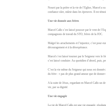
Nourri par la prière et la vie de l’Eglise, Marcel a s
confiance sûre, mûrie dans les épreuves. Il est témoin
Une vie donnée aux frères
Marcel Callo s’est laissé pousser par le vent de l’Esp
compagnons de travail du STO, frères de la JOC.
Malgré les arrachements et l’injustice, c’est pour eu
découragement et à la désespérance.
Marcel s’est laissé tourner par le Seigneur vers le fr
s’est laissé conduire. Au quotidien d’abord, puis, p
C’est la vie même du Seigneur qui nous est donnée 
du frère : « pas de plus grand amour que de donner 
A la suite de Jésus, regardant en Marcel Callo un de 
vie, par sa dignité.
Une vie engagée
La vie de Marcel Callo est une vie engagée, résolum