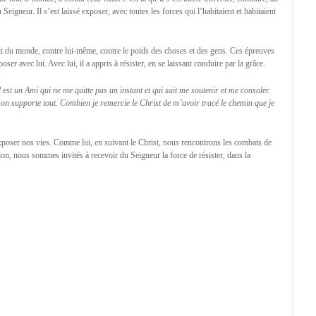
du Seigneur. Il s’est laissé exposer, avec toutes les forces qui l’habitaient et habitaient
t du monde, contre lui-même, contre le poids des choses et des gens. Ces épreuves
oser avec lui. Avec lui, il a appris à résister, en se laissant conduire par la grâce.
est un Ami qui ne me quitte pas un instant et qui sait me soutenir et me consoler.
 on supporte tout. Combien je remercie le Christ de m’avoir tracé le chemin que je
poser nos vies. Comme lui, en suivant le Christ, nous rencontrons les combats de
ion, nous sommes invités à recevoir du Seigneur la force de résister, dans la