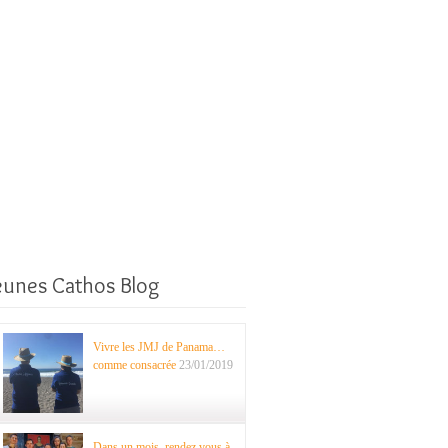
eunes Cathos Blog
Vivre les JMJ de Panama…
comme consacrée
23/01/2019
Dans un mois, rendez vous à