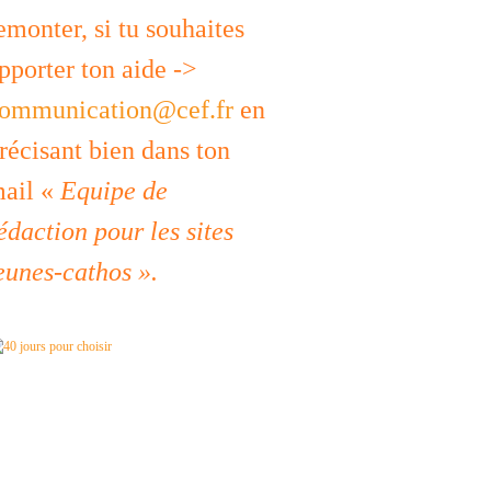
emonter, si tu souhaites
pporter ton aide ->
ommunication@cef.fr
en
récisant bien dans ton
ail «
Equipe de
édaction pour les sites
eunes-cathos ».