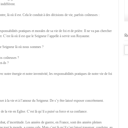
 indifférent.
tre, là où il est. Cela le conduit à des décisions de vie, parfois coûteuses :
onsabilités pratiques et morales de sa vie de foi et de prière. Il ne va pas chercher
R
ier. C’est là où il est que le Seigneur l’appelle à servir son Royaume.
 le Seigneur là où nous sommes ?
ns coûteuses ?
t-ils ?
notre énergie et notre inventivité, les responsabilités pratiques de notre vie de foi
oser à la vie et à l’amour du Seigneur. De s’y être laissé exposer concrètement.
 de la vie en Eglise. C’est là qu’il a puisé sa force et sa confiance.
mbat, d’incertitude. Les années de guerre, en France, sont des années pleines
e tout le monde, a connu cela. Mais c’est là qu’il s’est laissé traverser, conduire, au