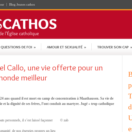
our
Blog Jeunes cathos
QUESTIONS DE FOI
»
AMOUR ET SEXUALITÉ
»
TROUVER SON CAP
l Callo, une vie offerte pour un
B
monde meilleur
p
T
t 24 ans quand il est mort en camp de concentration à Maathausen.
Sa vie de
e et la dignité de ses frères, l’ont conduit au martyre. Jugé « trop catholique
d
U
s personnels, il s’est laissé façonner
© zab
e
umanité, de nos énergies propres un lieu