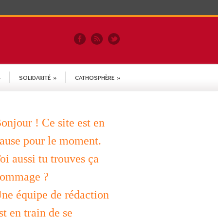
»
SOLIDARITÉ
»
CATHOSPHÈRE
»
onjour ! Ce site est en
ause pour le moment.
oi aussi tu trouves ça
ommage ?
ne équipe de rédaction
st en train de se