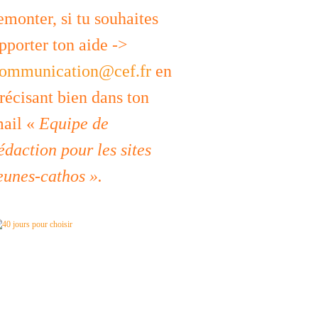
emonter, si tu souhaites
pporter ton aide ->
ommunication@cef.fr
en
récisant bien dans ton
ail «
Equipe de
édaction pour les sites
eunes-cathos ».