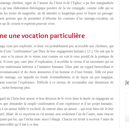
ariage chrétien, signe de l’amour du Christ et de l’Eglise, a pu être marginalisée
i qu’une élaboration théologique positive de la vie conjugale, comme celle qui se
s les textes du magistère, ait dû attendre si longtemps pour se frayer un passage.
ent présent que de permettre d’affermir les contours d’un mariage-vocation, où
 qu’ils croient et espèrent pouvoir vivre.
ne une vocation particulière
age reste peu explicitée, et donc est probablement peu accessible aux chrétiens, qui
 idée d’une “confirmation” par Dieu de leur engagement humain [ 12 ]. On sait que le
e sens et la raison de ce terme, tout comme on voit le sens positif de la pratique de
 Il reste que, sans plus d’explication, il accrédite la vision d’un sacrement qui ne
ste entièrement intérieur à l’initiative humaine. Dieu jette un regard bienveillant et
 reconnaissance et du choix amoureux d’un homme et d’une femme. Telle est pour
de mariage, sur laquelle on fonde éventuellement, et de façon un peu magique,
J
ent souvent l’expérience. Difficile à ce niveau de reconnaître une dimension de
, inclut beaucoup plus.
gard du Christ leur amour et leur décision de le vivre dans la durée en engageant un
lus que demander la simple confirmation d’une expérience et d’un projet humains.
à un amour fidèle et exclusif, ils entrent dans un amour – qui reste bien sûr le leur
uré, dilaté: ils se reçoivent en cet instant, non seulement l’un de l’autre, mais chacun
and que lui, qui l’inclut mais aussi l’élargit. Chacun est invité à recevoir l’autre de
rveillée qu’il fait à ce don.