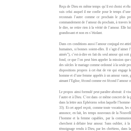
Reçu de Dieu en même temps qu’il est choisi et élu 
suis celui auquel il me confie pour le temps d’une v
reconnais l’autre comme ce prochain le plus p
commandement de l’amour du prochain, à travers lequ
le dire, ne retire rien à la vérité de l’amour. Elle l
grandissant et non en s’étiolant.
Dans ces conditions aussi l’amour conjugal est atti
humaines, si bonnes soient-elles. Il s’agit d’aime
aimés”), c’est-à-dire en fait du seul amour qui soit
fond, ce que l’on peut bien appeler la mission que re
des siècles le mariage comme ordonné à la seule pr
dispositions propres à cet état de vie qui engage l
homme et d’une femme appelés à un amour vaste, gé
aimant l’Eglise, fécond comme est fécond l’amour c
Le propos ainsi formulé peut paraître abstrait: il vise
l’autre et à Dieu. C’est dans ce même concret de la p
dans la lettre aux Ephésiens selon laquelle l’homme e
33). Et cet appel reçoit, comme toute vocation, les 
annonce, en fait, les temps nouveaux de la Nouvelle
l’homme et la femme capables, par la communion a
cherchent à défaire leur amour. Sans oublier, à la
témoignage rendu à Dieu, par les chrétiens, dans la