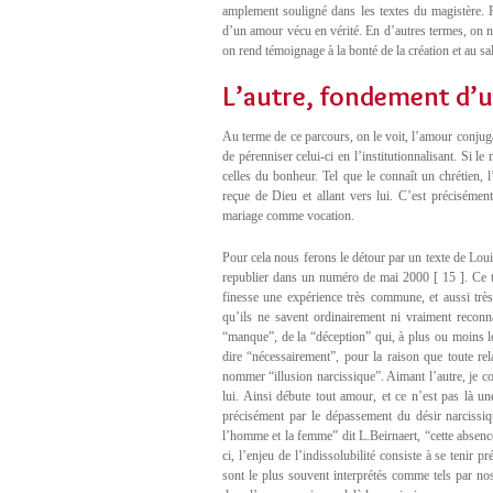
amplement souligné dans les textes du magistère. P
d’un amour vécu en vérité. En d’autres termes, on 
on rend témoignage à la bonté de la création et au sa
L’autre, fondement d’u
Au terme de ce parcours, on le voit, l’amour conjuga
de pérenniser celui-ci en l’institutionnalisant. Si le
celles du bonheur. Tel que le connaît un chrétien, 
reçue de Dieu et allant vers lui. C’est précisémen
mariage comme vocation.
Pour cela nous ferons le détour par un texte de Lou
republier dans un numéro de mai 2000 [ 15 ]. Ce te
finesse une expérience très commune, et aussi trè
qu’ils ne savent ordinairement ni vraiment reconn
“manque”, de la “déception” qui, à plus ou moins l
dire “nécessairement”, pour la raison que toute re
nommer “illusion narcissique”. Aimant l’autre, je c
lui. Ainsi débute tout amour, et ce n’est pas là un
précisément par le dépassement du désir narcissiqu
l’homme et la femme” dit L.Beirnaert, “cette absence
ci, l’enjeu de l’indissolubilité consiste à se tenir 
sont le plus souvent interprétés comme tels par nos 