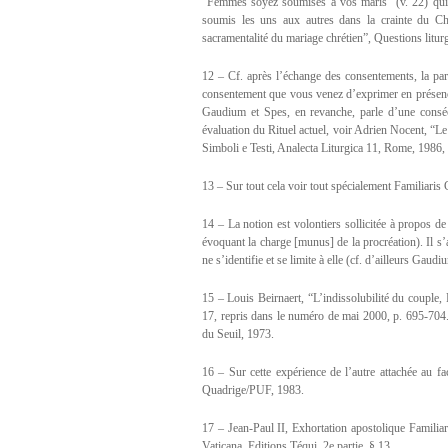
“Femmes soyez soumises à vos maris” (v. 22) qui o
soumis les uns aux autres dans la crainte du Ch
sacramentalité du mariage chrétien”, Questions liturg
12 – Cf. après l’échange des consentements, la paro
consentement que vous venez d’exprimer en présence 
Gaudium et Spes, en revanche, parle d’une conséc
évaluation du Rituel actuel, voir Adrien Nocent, “Le
Simboli e Testi, Analecta Liturgica 11, Rome, 1986,
13 – Sur tout cela voir tout spécialement Familiaris 
14 – La notion est volontiers sollicitée à propos d
évoquant la charge [munus] de la procréation). Il s’a
ne s’identifie et se limite à elle (cf. d’ailleurs Gaud
15 – Louis Beirnaert, “L’indissolubilité du couple,
17, repris dans le numéro de mai 2000, p. 695-704. 
du Seuil, 1973.
16 – Sur cette expérience de l’autre attachée au f
Quadrige/PUF, 1983.
17 – Jean-Paul II, Exhortation apostolique Familiar
Vaticana, Editions Téqui, 2e partie, § 13.