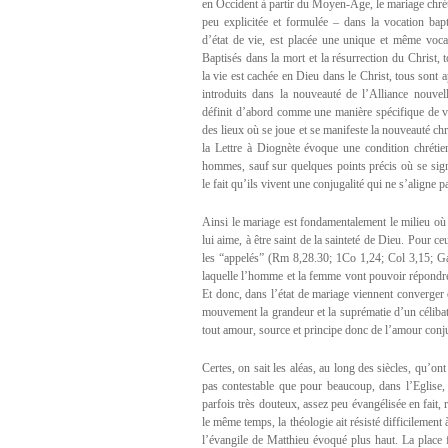
en Occident à partir du Moyen-Age, le mariage chrét
peu explicitée et formulée – dans la vocation bap
d’état de vie, est placée une unique et même vocat
Baptisés dans la mort et la résurrection du Christ,
la vie est cachée en Dieu dans le Christ, tous sont a
introduits dans la nouveauté de l’Alliance nouvel
définit d’abord comme une manière spécifique de viv
des lieux où se joue et se manifeste la nouveauté ch
la Lettre à Diognète évoque une condition chrétie
hommes, sauf sur quelques points précis où se signa
le fait qu’ils vivent une conjugalité qui ne s’aligne 
Ainsi le mariage est fondamentalement le milieu où 
lui aime, à être saint de la sainteté de Dieu. Pour c
les “appelés” (Rm 8,28.30; 1Co 1,24; Col 3,15; Ga1,
laquelle l’homme et la femme vont pouvoir répondre 
Et donc, dans l’état de mariage viennent converger 
mouvement la grandeur et la suprématie d’un célibat 
tout amour, source et principe donc de l’amour conju
Certes, on sait les aléas, au long des siècles, qu’ont
pas contestable que pour beaucoup, dans l’Eglise, 
parfois très douteux, assez peu évangélisée en fait,
le même temps, la théologie ait résisté difficilement 
l’évangile de Matthieu évoqué plus haut. La place f