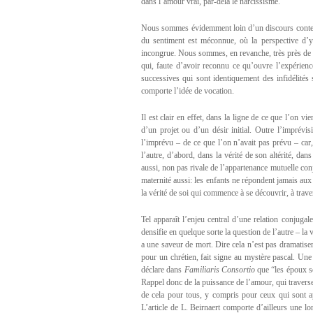
dans l’amour vrai, par-delà le narcissisme.
Nous sommes évidemment loin d’un discours contem
du sentiment est méconnue, où la perspective d’y 
incongrue. Nous sommes, en revanche, très près de
qui, faute d’avoir reconnu ce qu’ouvre l’expérienc
successives qui sont identiquement des infidélité
comporte l’idée de vocation.
Il est clair en effet, dans la ligne de ce que l’on v
d’un projet ou d’un désir initial. Outre l’imprévis
l’imprévu – de ce que l’on n’avait pas prévu – car,
l’autre, d’abord, dans la vérité de son altérité, da
aussi, non pas rivale de l’appartenance mutuelle conju
maternité aussi: les enfants ne répondent jamais aux r
la vérité de soi qui commence à se découvrir, à trave
Tel apparaît l’enjeu central d’une relation conjugal
densifie en quelque sorte la question de l’autre – la
a une saveur de mort. Dire cela n’est pas dramatiser a
pour un chrétien, fait signe au mystère pascal. Une 
déclare dans
Familiaris Consortio
que “les époux so
Rappel donc de la puissance de l’amour, qui traverse 
de cela pour tous, y compris pour ceux qui sont ap
L’article de L. Beirnaert comporte d’ailleurs une l