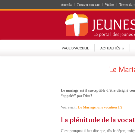
Agenda
Trouver son cap
Vidéos
Textes du j
PAGE D’ACCUEIL
ACTUALITÉS
»
Le Mari
Le mariage est-il susceptible d’être désigné c
“appelée” par Dieu?
Voir avant :
Le Mariage, une vocation 1/2
La plénitude de la voca
C’est pourquoi il faut dire que, dès le départ, ind