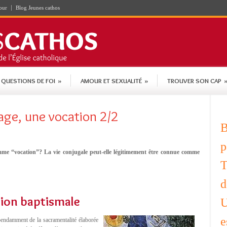
our
Blog Jeunes cathos
QUESTIONS DE FOI
»
AMOUR ET SEXUALITÉ
»
TROUVER SON CAP
age, une vocation 2/2
B
p
omme “vocation”? La vie conjugale peut-elle légitimement être connue comme
T
d
tion baptismale
U
e
épendamment de la sacramentalité élaborée