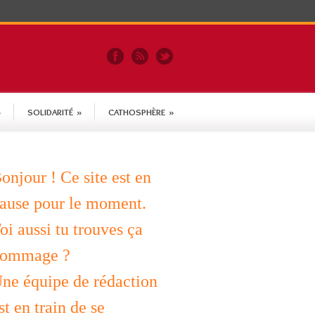
»
SOLIDARITÉ
»
CATHOSPHÈRE
»
onjour ! Ce site est en
ause pour le moment.
oi aussi tu trouves ça
ommage ?
ne équipe de rédaction
st en train de se