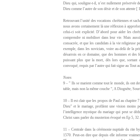
Dieu qui, souligne-t-il, n’est nullement préservée d
Dieu comme l’autre de son désir et de son attente [ 1
Retrouvant l’unité des vocations chrétiennes et sacha
nous avons certainement là une réflexion à approfondi
celui-ci soit explicité. D’abord pour aider les chr
comprendre ni mobiliser dans leur vie. Mais aussi
consacrée, et que les candidats à la vie religieuse 
exemple, dans les noviciats, voire au-delà de la pri
désarrois en ce domaine, que des hommes et des fem
puissant plus que la mort, dès lors que, sortant d
convoqué, requis par l’autre qui fait signe au Tout aut
Notes
9 – ” Ils se marient comme tout le monde, ils ont d
table, mais non la même couche “, A Diognète, Sourc
10 – Il est clair que les propos de Paul au chapitre 
Dieu” et le mariage, profilent une vision moins pos
l’intelligence mystique du mariage qui peut se dédu
Christ sans parler du musterion évoqué en Ep 5, 32.
11 – Centrale dans la cérémonie nuptiale du rite by
1570. Peut-on dire que depuis elle informe vraiment