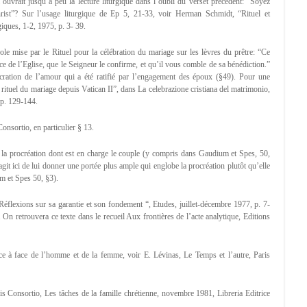
uvrait jusqu’à peu la lecture liturgique dans l’oubli du verset précédent: “Soyez
rist”? Sur l’usage liturgique de Ep 5, 21-33, voir Herman Schmidt, “Rituel et
iques, 1-2, 1975, p. 3- 39.
le mise par le Rituel pour la célébration du mariage sur les lèvres du prêtre: “Ce
de l’Eglise, que le Seigneur le confirme, et qu’il vous comble de sa bénédiction.”
ration de l’amour qui a été ratifié par l’engagement des époux (§49). Pour une
 rituel du mariage depuis Vatican II”, dans La celebrazione cristiana del matrimonio,
 p. 129-144.
Consortio, en particulier § 13.
e la procréation dont est en charge le couple (y compris dans Gaudium et Spes, 50,
git ici de lui donner une portée plus ample qui englobe la procréation plutôt qu’elle
ium et Spes 50, §3).
 Réflexions sur sa garantie et son fondement “, Etudes, juillet-décembre 1977, p. 7-
On retrouvera ce texte dans le recueil Aux frontières de l’acte analytique, Editions
ace à face de l’homme et de la femme, voir E. Lévinas, Le Temps et l’autre, Paris
is Consortio, Les tâches de la famille chrétienne, novembre 1981, Libreria Editrice