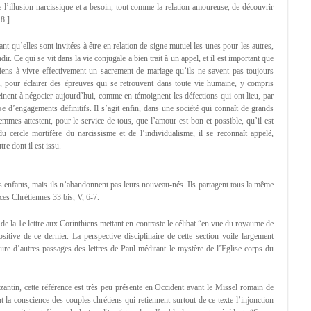
e l’illusion narcissique et a besoin, tout comme la relation amoureuse, de découvrir
8 ].
nt qu’elles sont invitées à être en relation de signe mutuel les unes pour les autres,
r. Ce qui se vit dans la vie conjugale a bien trait à un appel, et il est important que
étiens à vivre effectivement un sacrement de mariage qu’ils ne savent pas toujours
, pour éclairer des épreuves qui se retrouvent dans toute vie humaine, y compris
peinent à négocier aujourd’hui, comme en témoignent les défections qui ont lieu, par
se d’engagements définitifs. Il s’agit enfin, dans une société qui connaît de grands
mes attestent, pour le service de tous, que l’amour est bon et possible, qu’il est
u cercle mortifère du narcissisme et de l’individualisme, il se reconnaît appelé,
re dont il est issu.
es enfants, mais ils n’abandonnent pas leurs nouveau-nés. Ils partagent tous la même
es Chrétiennes 33 bis, V, 6-7.
7 de la 1e lettre aux Corinthiens mettant en contraste le célibat “en vue du royaume de
itive de ce dernier. La perspective disciplinaire de cette section voile largement
ire d’autres passages des lettres de Paul méditant le mystère de l’Eglise corps du
zantin, cette référence est très peu présente en Occident avant le Missel romain de
 la conscience des couples chrétiens qui retiennent surtout de ce texte l’injonction