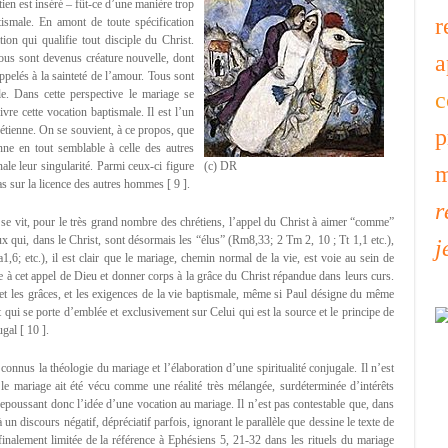
ien est inséré – fût-ce d’une manière trop
r
tismale. En amont de toute spécification
ion qui qualifie tout disciple du Christ.
a
 tous sont devenus créature nouvelle, dont
ppelés à la sainteté de l’amour. Tous sont
le. Dans cette perspective le mariage se
c
re cette vocation baptismale. Il est l’un
rétienne. On se souvient, à ce propos, que
p
nne en tout semblable à celle des autres
le leur singularité. Parmi ceux-ci figure
(c) DR
m
pas sur la licence des autres hommes [ 9 ].
r
se vit, pour le très grand nombre des chrétiens, l’appel du Christ à aimer “comme”
eux qui, dans le Christ, sont désormais les “élus” (Rm8,33; 2 Tm 2, 10 ; Tt 1,1 etc.),
j
6; etc.), il est clair que le mariage, chemin normal de la vie, est voie au sein de
à cet appel de Dieu et donner corps à la grâce du Christ répandue dans leurs curs.
et les grâces, et les exigences de la vie baptismale, même si Paul désigne du même
qui se porte d’emblée et exclusivement sur Celui qui est la source et le principe de
gal [ 10 ].
 connus la théologie du mariage et l’élaboration d’une spiritualité conjugale. Il n’est
le mariage ait été vécu comme une réalité très mélangée, surdéterminée d’intérêts
 repoussant donc l’idée d’une vocation au mariage. Il n’est pas contestable que, dans
à un discours négatif, dépréciatif parfois, ignorant le parallèle que dessine le texte de
inalement limitée de la référence à Ephésiens 5, 21-32 dans les rituels du mariage