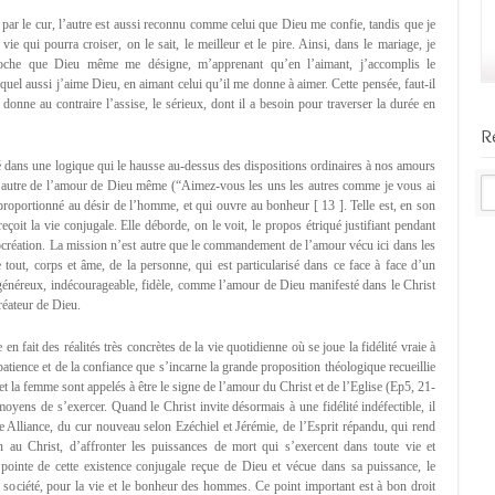
par le cur, l’autre est aussi reconnu comme celui que Dieu me confie, tandis que je
ie qui pourra croiser, on le sait, le meilleur et le pire. Ainsi, dans le mariage, je
roche que Dieu même me désigne, m’apprenant qu’en l’aimant, j’accomplis le
el aussi j’aime Dieu, en aimant celui qu’il me donne à aimer. Cette pensée, faut-il
ui donne au contraire l’assise, le sérieux, dont il a besoin pour traverser la durée en
R
ré dans une logique qui le hausse au-dessus des dispositions ordinaires à nos amours
r l’autre de l’amour de Dieu même (“Aimez-vous les uns les autres comme je vous ai
 proportionné au désir de l’homme, et qui ouvre au bonheur [ 13 ]. Telle est, en son
çoit la vie conjugale. Elle déborde, on le voit, le propos étriqué justifiant pendant
ocréation. La mission n’est autre que le commandement de l’amour vécu ici dans les
e tout, corps et âme, de la personne, qui est particularisé dans ce face à face d’un
néreux, indécourageable, fidèle, comme l’amour de Dieu manifesté dans le Christ
réateur de Dieu.
 en fait des réalités très concrètes de la vie quotidienne où se joue la fidélité vraie à
atience et de la confiance que s’incarne la grande proposition théologique recueillie
t la femme sont appelés à être le signe de l’amour du Christ et de l’Eglise (Ep5, 21-
moyens de s’exercer. Quand le Christ invite désormais à une fidélité indéfectible, il
 Alliance, du cur nouveau selon Ezéchiel et Jérémie, de l’Esprit répandu, qui rend
u Christ, d’affronter les puissances de mort qui s’exercent dans toute vie et
 pointe de cette existence conjugale reçue de Dieu et vécue dans sa puissance, le
 société, pour la vie et le bonheur des hommes. Ce point important est à bon droit