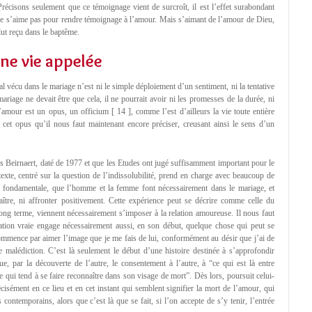
récisons seulement que ce témoignage vient de surcroît, il est l’effet surabondant
ne s’aime pas pour rendre témoignage à l’amour. Mais s’aimant de l’amour de Dieu,
lut reçu dans le baptême.
ne vie appelée
l vécu dans le mariage n’est ni le simple déploiement d’un sentiment, ni la tentative
 mariage ne devait être que cela, il ne pourrait avoir ni les promesses de la durée, ni
l’amour est un opus, un officium [ 14 ], comme l’est d’ailleurs la vie toute entière
t cet opus qu’il nous faut maintenant encore préciser, creusant ainsi le sens d’un
is Beirnaert, daté de 1977 et que les Etudes ont jugé suffisamment important pour le
xte, centré sur la question de l’indissolubilité, prend en charge avec beaucoup de
s fondamentale, que l’homme et la femme font nécessairement dans le mariage, et
aître, ni affronter positivement. Cette expérience peut se décrire comme celle du
ong terme, viennent nécessairement s’imposer à la relation amoureuse. Il nous faut
lation vraie engage nécessairement aussi, en son début, quelque chose qui peut se
ommence par aimer l’image que je me fais de lui, conformément au désir que j’ai de
e malédiction. C’est là seulement le début d’une histoire destinée à s’approfondir
e, par la découverte de l’autre, le consentement à l’autre, à “ce qui est là entre
 qui tend à se faire reconnaître dans son visage de mort”. Dès lors, poursuit celui-
précisément en ce lieu et en cet instant qui semblent signifier la mort de l’amour, qui
contemporains, alors que c’est là que se fait, si l’on accepte de s’y tenir, l’entrée