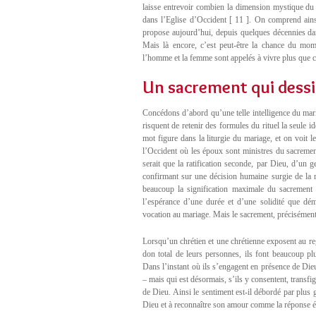
laisse entrevoir combien la dimension mystique du m
dans l’Eglise d’Occident [ 11 ]. On comprend ains
propose aujourd’hui, depuis quelques décennies dan
Mais là encore, c’est peut-être la chance du mom
l’homme et la femme sont appelés à vivre plus que ce
Un sacrement qui dessi
Concédons d’abord qu’une telle intelligence du mari
risquent de retenir des formules du rituel la seule
mot figure dans la liturgie du mariage, et on voit l
l’Occident où les époux sont ministres du sacrement.
serait que la ratification seconde, par Dieu, d’un ge
confirmant sur une décision humaine surgie de la
beaucoup la signification maximale du sacrement 
l’espérance d’une durée et d’une solidité que dém
vocation au mariage. Mais le sacrement, précisément
Lorsqu’un chrétien et une chrétienne exposent au re
don total de leurs personnes, ils font beaucoup p
Dans l’instant où ils s’engagent en présence de Dieu 
– mais qui est désormais, s’ils y consentent, transfig
de Dieu. Ainsi le sentiment est-il débordé par plus gr
Dieu et à reconnaître son amour comme la réponse éme