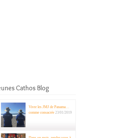
eunes Cathos Blog
Vivre les JMJ de Panama…
comme consacrée
23/01/2019
Dans un mois, rendez vous à