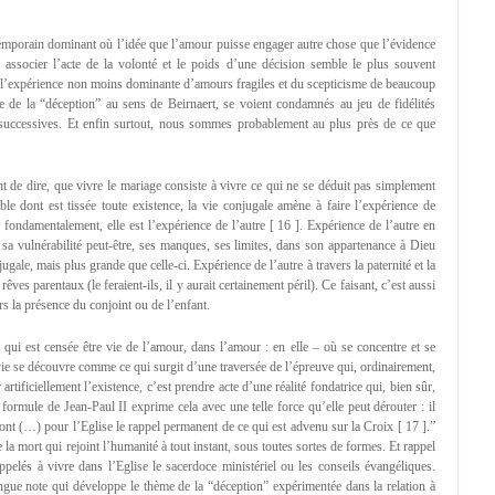
porain dominant où l’idée que l’amour puisse engager autre chose que l’évidence
associer l’acte de la volonté et le poids d’une décision semble le plus souvent
 l’expérience non moins dominante d’amours fragiles et du scepticisme de beaucoup
e de la “déception” au sens de Beirnaert, se voient condamnés au jeu de fidélités
s successives. Et enfin surtout, nous sommes probablement au plus près de ce que
ient de dire, que vivre le mariage consiste à vivre ce qui ne se déduit pas simplement
ible dont est tissée toute existence, la vie conjugale amène à faire l’expérience de
 fondamentalement, elle est l’expérience de l’autre [ 16 ]. Expérience de l’autre en
ns sa vulnérabilité peut-être, ses manques, ses limites, dans son appartenance à Dieu
gale, mais plus grande que celle-ci. Expérience de l’autre à travers la paternité et la
êves parentaux (le feraient-ils, il y aurait certainement péril). Ce faisant, c’est aussi
rs la présence du conjoint ou de l’enfant.
e qui est censée être vie de l’amour, dans l’amour : en elle – où se concentre et se
 vie se découvre comme ce qui surgit d’une traversée de l’épreuve qui, ordinairement,
rtificiellement l’existence, c’est prendre acte d’une réalité fondatrice qui, bien sûr,
formule de Jean-Paul II exprime cela avec une telle force qu’elle peut dérouter : il
nt (…) pour l’Eglise le rappel permanent de ce qui est advenu sur la Croix [ 17 ].”
la mort qui rejoint l’humanité à tout instant, sous toutes sortes de formes. Et rappel
pelés à vivre dans l’Eglise le sacerdoce ministériel ou les conseils évangéliques.
ongue note qui développe le thème de la “déception” expérimentée dans la relation à