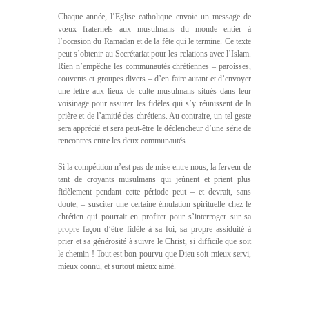
Chaque année, l’Eglise catholique envoie un message de
vœux fraternels aux musulmans du monde entier à
l’occasion du Ramadan et de la fête qui le termine. Ce texte
peut s’obtenir au Secrétariat pour les relations avec l’Islam.
Rien n’empêche les communautés chrétiennes – paroisses,
couvents et groupes divers – d’en faire autant et d’envoyer
une lettre aux lieux de culte musulmans situés dans leur
voisinage pour assurer les fidèles qui s’y réunissent de la
prière et de l’amitié des chrétiens. Au contraire, un tel geste
sera apprécié et sera peut-être le déclencheur d’une série de
rencontres entre les deux communautés.
Si la compétition n’est pas de mise entre nous, la ferveur de
tant de croyants musulmans qui jeûnent et prient plus
fidèlement pendant cette période peut – et devrait, sans
doute, – susciter une certaine émulation spirituelle chez le
chrétien qui pourrait en profiter pour s’interroger sur sa
propre façon d’être fidèle à sa foi, sa propre assiduité à
prier et sa générosité à suivre le Christ, si difficile que soit
le chemin ! Tout est bon pourvu que Dieu soit mieux servi,
mieux connu, et surtout mieux aimé.