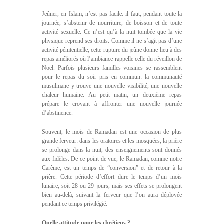
Jeûner, en Islam, n’est pas facile: il faut, pendant toute la
journée, s’abstenir de nourriture, de boisson et de toute
activité sexuelle. Ce n’est qu’à la nuit tombée que la vie
physique reprend ses droits. Comme il ne s’agit pas d’une
activité pénitentielle, cette rupture du jeûne donne lieu à des
repas améliorés où l’ambiance rappelle celle du réveillon de
Noël. Parfois plusieurs familles voisines se rassemblent
pour le repas du soir pris en commun: la communauté
musulmane y trouve une nouvelle visibilité, une nouvelle
chaleur humaine. Au petit matin, un deuxième repas
prépare le croyant à affronter une nouvelle journée
d’abstinence.
Souvent, le mois de Ramadan est une occasion de plus
grande ferveur: dans les oratoires et les mosquées, la prière
se prolonge dans la nuit, des enseignements sont donnés
aux fidèles. De ce point de vue, le Ramadan, comme notre
Carême, est un temps de “conversion” et de retour à la
prière. Cette période d’effort dure le temps d’un mois
lunaire, soit 28 ou 29 jours, mais ses effets se prolongent
bien au-delà, suivant la ferveur que l’on aura déployée
pendant ce temps privilégié.
Quelle attitude pour les chrétiens ?