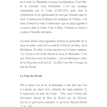
ou à venir. Le Ramadan n’est pas la préparation d’une fête,
ni le souvenir d’un évènement. C’est une pratique
commandée par le Coran (2,183-187) mais dont le
symbolisme ou la signification ne sont pas données dans le
texte. Comme pour la plupart des pratiques de l’Islam, c’est
donc d’abord la vertu d’obéissance qui est ainsi appelée à
s’exercer dans le Jeûne. Face à Dieu, l’homme se remet à
sa place d’humble adorateur.
Un autre thème vient cependant enrichir la spiritualité de ce
mois de jeûne: celui de l’accueil de la Parole de Dieu, de la
Révélation. En effet, le texte qui prescrit le Jeûne continue:
“Le Coran a été révélé durant le mois de Ramadan. C’est
une Direction pour les hommes ; une manifestation claire
de la Direction et de la Loi”
(2,185). Une fête l’évoque: la
nuit du Destin.
La Nuit du Destin
Elle se place vers la fin du Ramadan, à une date que l’on
n’a jamais pu situer avec certitude (la vingt-septième ?).
L’expression est tirée du Coran :
“Oui, nous l’avons fait
descendre durant la Nuit du Destin (ou du Décret).
Qu’est-ce qui te fera connaître ce qu’est la Nuit du Destin
?”
(C. 97)