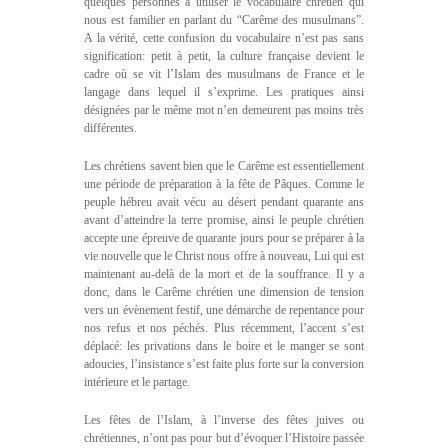
quelques personnes à utiliser le vocabulaire chrétien qui
nous est familier en parlant du “Carême des musulmans”.
A la vérité, cette confusion du vocabulaire n’est pas sans
signification: petit à petit, la culture française devient le
cadre où se vit l’Islam des musulmans de France et le
langage dans lequel il s’exprime. Les pratiques ainsi
désignées par le même mot n’en demeurent pas moins très
différentes.
Les chrétiens savent bien que le Carême est essentiellement
une période de préparation à la fête de Pâques. Comme le
peuple hébreu avait vécu au désert pendant quarante ans
avant d’atteindre la terre promise, ainsi le peuple chrétien
accepte une épreuve de quarante jours pour se préparer à la
vie nouvelle que le Christ nous offre à nouveau, Lui qui est
maintenant au-delà de la mort et de la souffrance. Il y a
donc, dans le Carême chrétien une dimension de tension
vers un évènement festif, une démarche de repentance pour
nos refus et nos péchés. Plus récemment, l’accent s’est
déplacé: les privations dans le boire et le manger se sont
adoucies, l’insistance s’est faite plus forte sur la conversion
intérieure et le partage.
Les fêtes de l’Islam, à l’inverse des fêtes juives ou
chrétiennes, n’ont pas pour but d’évoquer l’Histoire passée