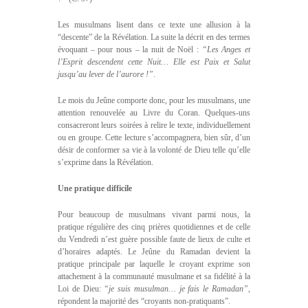
Les musulmans lisent dans ce texte une allusion à la
“descente” de la Révélation. La suite la décrit en des termes
évoquant – pour nous – la nuit de Noël :
“Les Anges et
l’Esprit descendent cette Nuit… Elle est Paix et Salut
jusqu’au lever de l’aurore !”
.
Le mois du Jeûne comporte donc, pour les musulmans, une
attention renouvelée au Livre du Coran. Quelques-uns
consacreront leurs soirées à relire le texte, individuellement
ou en groupe. Cette lecture s’accompagnera, bien sûr, d’un
désir de conformer sa vie à la volonté de Dieu telle qu’elle
s’exprime dans la Révélation.
Une pratique difficile
Pour beaucoup de musulmans vivant parmi nous, la
pratique régulière des cinq prières quotidiennes et de celle
du Vendredi n’est guère possible faute de lieux de culte et
d’horaires adaptés. Le Jeûne du Ramadan devient la
pratique principale par laquelle le croyant exprime son
attachement à la communauté musulmane et sa fidélité à la
Loi de Dieu:
“je suis musulman… je fais le Ramadan”
,
répondent la majorité des “croyants non-pratiquants”.