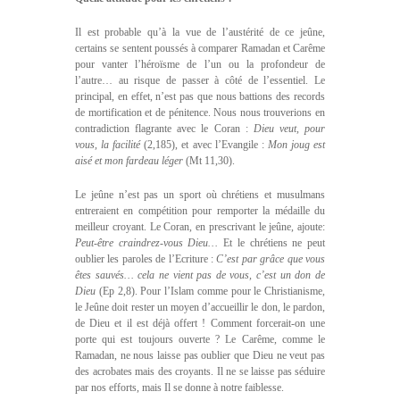
Il est probable qu’à la vue de l’austérité de ce jeûne,
certains se sentent poussés à comparer Ramadan et Carême
pour vanter l’héroïsme de l’un ou la profondeur de
l’autre… au risque de passer à côté de l’essentiel. Le
principal, en effet, n’est pas que nous battions des records
de mortification et de pénitence. Nous nous trouverions en
contradiction flagrante avec le Coran :
Dieu veut, pour
vous, la facilité
(2,185), et avec l’Evangile :
Mon joug est
aisé et mon fardeau léger
(Mt 11,30).
Le jeûne n’est pas un sport où chrétiens et musulmans
entreraient en compétition pour remporter la médaille du
meilleur croyant. Le Coran, en prescrivant le jeûne, ajoute:
Peut-être craindrez-vous Dieu…
Et le chrétiens ne peut
oublier les paroles de l’Ecriture :
C’est par grâce que vous
êtes sauvés… cela ne vient pas de vous, c’est un don de
Dieu
(Ep 2,8). Pour l’Islam comme pour le Christianisme,
le Jeûne doit rester un moyen d’accueillir le don, le pardon,
de Dieu et il est déjà offert ! Comment forcerait-on une
porte qui est toujours ouverte ? Le Carême, comme le
Ramadan, ne nous laisse pas oublier que Dieu ne veut pas
des acrobates mais des croyants. Il ne se laisse pas séduire
par nos efforts, mais Il se donne à notre faiblesse.