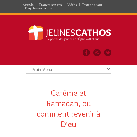
Agenda
Trouver son cap
Vidéos
Textes du jour
Blog Jeunes cathos
Carême et
Ramadan, ou
comment revenir à
Dieu