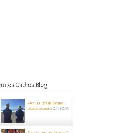
eunes Cathos Blog
Vivre les JMJ de Panama…
comme consacrée
23/01/2019
Dans un mois, rendez vous à