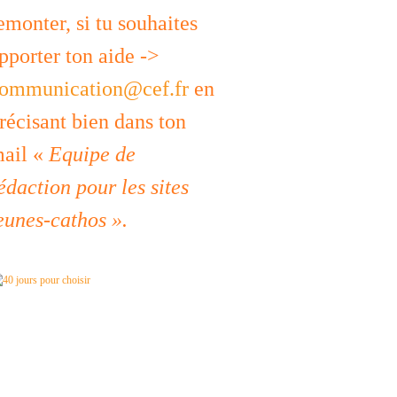
emonter, si tu souhaites
pporter ton aide ->
ommunication@cef.fr
en
récisant bien dans ton
ail «
Equipe de
édaction pour les sites
eunes-cathos ».