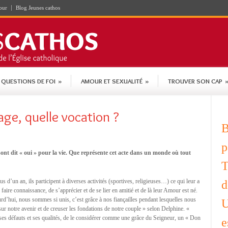
our
Blog Jeunes cathos
QUESTIONS DE FOI
»
AMOUR ET SEXUALITÉ
»
TROUVER SON CAP
age, quelle vocation ?
B
p
sont dit « oui » pour la vie. Que représente cet acte dans un monde où tout
T
s d’un an, ils participent à diverses activités (sportives, religieuses…) ce qui leur a
d
faire connaissance, de s’apprécier et de se lier en amitié et de là leur Amour est né.
urd’hui, nous sommes si unis, c’est grâce à nos fiançailles pendant lesquelles nous
U
sur notre avenir et de creuser les fondations de notre couple » selon Delphine. «
 ses défauts et ses qualités, de le considérer comme une grâce du Seigneur, un « Don
e