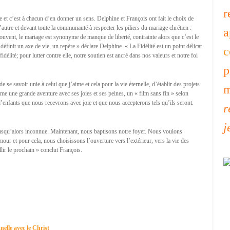
r
 et c’est à chacun d’en donner un sens. Delphine et François ont fait le choix de
’autre et devant toute la communauté à respecter les piliers du mariage chrétien :
a
 souvent, le mariage est synonyme de manque de liberté, contrainte alors que c’est le
l définit un axe de vie, un repère » déclare Delphine. « La Fidélité est un point délicat
c
idélité; pour lutter contre elle, notre soutien est ancré dans nos valeurs et notre foi
p
 se savoir unie à celui que j’aime et cela pour la vie éternelle, d’établir des projets
m
me une grande aventure avec ses joies et ses peines, un « film sans fin » selon
’enfants que nous recevrons avec joie et que nous accepterons tels qu’ils seront.
r
j
jusqu’alors inconnue. Maintenant, nous baptisons notre foyer. Nous voulons
mour et pour cela, nous choisissons l’ouverture vers l’extérieur, vers la vie des
llir le prochain » conclut François.
nelle avec le Christ