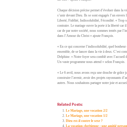
Chaque décision précise permet d’évoluer dans la vie
s’unir devant Dieu. Ils se sont engagés l’un envers l
Liberté, Fidélité, Indissolubilité, Fécondité. « Trop
contraire. Le mariage ouvre la porte à la liberté car i
car de par notre société, nous sommes tentés par l’inf
dans l’Amour du Christ » ajoute François.
« En ce qui concerne l’indissolubilité, quel bonheur de
ensemble, de se lancer dans la vie à deux. C’est com
Delphine. « Notre foyer sera comblé avec l’accueil d
Un vaste programme nous attend » selon François.
« Le 6 avril, nous avons reçu une douche de grâce 
construire l’avenir, avoir des projets rayonnants d’a
autres. Nous souhaitons partager notre joie et accuei
Related Posts:
Le Mariage, une vocation 2/2
Le Mariage, une vocation 1/2
Dieu est-il contre le sexe ?
La vocation chrétienne : une amitié person