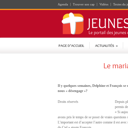
Agenda
Trouver son cap
Vidéos
Textes du j
PAGE D’ACCUEIL
ACTUALITÉS
»
Le mari
Il y quelques semaines, Delphine et François se 
nous « désengage »?
Droits réservés
Depuis plu
permis de 
« Si aujo
avons pris le temps de se poser de vraies questions 
L’important est d’accepter l’autre comme il est avec
du Ciel » ajoute François.