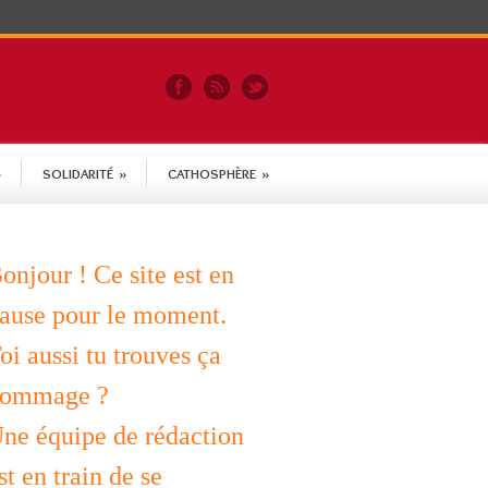
»
SOLIDARITÉ
»
CATHOSPHÈRE
»
onjour ! Ce site est en
ause pour le moment.
oi aussi tu trouves ça
ommage ?
ne équipe de rédaction
st en train de se