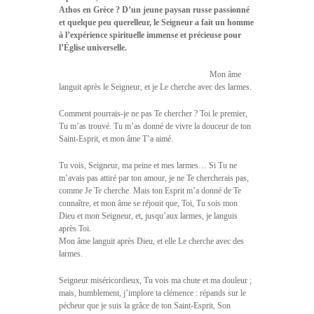
Athos en Grèce ? D’un jeune paysan russe passionné
et quelque peu querelleur, le Seigneur a fait un homme
à l’expérience spirituelle immense et précieuse pour
l’Église universelle.
Mon âme
languit après le Seigneur, et je Le cherche avec des larmes.
Comment pourrais-je ne pas Te chercher ? Toi le premier,
Tu m’as trouvé. Tu m’as donné de vivre la douceur de ton
Saint-Esprit, et mon âme T’a aimé.
Tu vois, Seigneur, ma peine et mes larmes… Si Tu ne
m’avais pas attiré par ton amour, je ne Te chercherais pas,
comme Je Te cherche. Mais ton Esprit m’a donné de Te
connaître, et mon âme se réjouit que, Toi, Tu sois mon
Dieu et mon Seigneur, et, jusqu’aux larmes, je languis
après Toi.
Mon âme languit après Dieu, et elle Le cherche avec des
larmes.
Seigneur miséricordieux, Tu vois ma chute et ma douleur ;
mais, humblement, j’implore ta clémence : répands sur le
pécheur que je suis la grâce de ton Saint-Esprit, Son