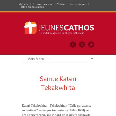
Agenda
Trouver son cap
Vidéos
Textes du jour
Blog Jeunes cathos
Sainte Kateri
Tekakwhita
Kateri Tekakwhita – Tekakwhita : “Celle qui avance
en hésitant” en langue iroquoise – (1656 – 1680) est
née à Ossernenon, sur le bord de la rivière Mohawk,