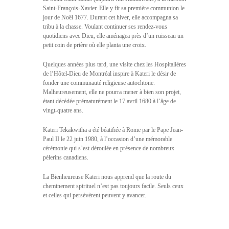
Saint-François-Xavier. Elle y fit sa première communion le
jour de Noël 1677. Durant cet hiver, elle accompagna sa
tribu à la chasse. Voulant continuer ses rendez-vous
quotidiens avec Dieu, elle aménagea près d’un ruisseau un
petit coin de prière où elle planta une croix.
Quelques années plus tard, une visite chez les Hospitalières
de l’Hôtel-Dieu de Montréal inspire à Kateri le désir de
fonder une communauté religieuse autochtone.
Malheureusement, elle ne pourra mener à bien son projet,
étant décédée prématurément le 17 avril 1680 à l’âge de
vingt-quatre ans.
Kateri Tekakwitha a été béatifiée à Rome par le Pape Jean-
Paul II le 22 juin 1980, à l’occasion d’une mémorable
cérémonie qui s’est déroulée en présence de nombreux
pèlerins canadiens.
La Bienheureuse Kateri nous apprend que la route du
cheminement spirituel n’est pas toujours facile. Seuls ceux
et celles qui persévèrent peuvent y avancer.