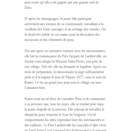
peut croire qu’elle a été gagnée par une grande soif de
Dieu.
D’après les témoignages, la jeune fille participait
activement aux travaux de sa communauté, travaillant à la
cueillette des fruits sauvages et au séchage des viandes. On
la disait très habile de ses mains pour la décoration des
mocassins et des vêtements de peau.
Dix ans après ses premiers contacts avec les missionnaires,
elle fait la connaissance du Père Jacques de Lamberville, un
Jésuite venu diriger la Mission Saint-Pierre, tout près de
son village. Très tôt, elle lui demande le baptême. Après six
mois de préparation, le missionnaire la juge suffisamment
prête et il la baptise le jour de Pâques 1677, sous le nom de
Kateri. Ce fut un grand jour pour tout le village car tous
l’aimaient bien.
Kateri avait un tel désir de connaître Dieu et de communier
à sa présence que, tous les jours, elle se rendait prier dans
la petite chapelle de la mission. Elle refusait de travailler le
dimanche pour respecter le Jour du Seigneur. Un tel
comportement lui attira cependant bien des méchancetés et
des railleries. Le Père Lamberville lui conseilla d’aller vivre
au Sault Saint-Louis (aujourd’hui Kahnawake) à la mission