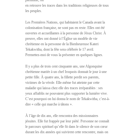
plénitude, on
en retrouve les traces dans les traditions religieuses de tous
les peuples.
Les Premières Nations, qui habitaient le Canada avant la
colonisation française, ne sont pas en reste. Elles ont été
ouvertes et accueillantes à la personne de Jésus Christ. À
preuve, elles ont donné à l’Église un modèle de vie
chrétienne en la personne de la Bienheureuse Kateri
Tekakwitha, dont la fête sera célébrée le 17 avril.
Permettez-moi de vous la présenter en quelques lignes.
Il y a plus de trois cent cinquante ans, une Algonquine
chrétienne mariée à un chef Iroquois donnait le jour à une
petite fille. À quatre ans, la fillette perdit ses parents,
victimes de la vérole. Elle-même fut atteinte par cette
maladie qui laissa chez elle des traces irréparables : ses
yeux affaiblis ne pouvaient plus supporter la lumière vive.
C’est pourquoi on lui donna le nom de Tekakwitha, c’est-à-
dire « celle qui marche à tâtons ».
À l’âge de dix ans, elle rencontra des missionnaires
jésuites. Elle fut frappée par leur piété. Personne ne connaît
le parcours spirituel qu’elle fit dans le silence de son cœur
durant les dix années qui suivirent cette rencontre, mais on