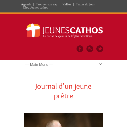
Agenda
Trouver son cap
Vidéos
Textes du jour
Blog Jeunes cathos
Journal d’un jeune
prêtre