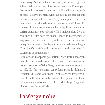
Saint Vosy. Selon certaines versions, il aurait érigé une
église. Selon d’autres, il se serait rendu à Rome pour
demander le transfert de son siège de Saint Paulien, capitale
du pays Vellave, au mont Anis. Le site du diocèse du Puy
raconte pour sa part que Saint Vosy serait parti vers Rome
pour y chercher des reliques nécessaires à la dédicace. En
chemin, il rencontre «deux vieillards [qui] lui donnent un
coffret contentant des reliques». Ils l’invitent alors à «s’en
retourner au Puy avec ces mots : «nous te précéderons et
vaqueront à tout ».» La prophétie se serait réalisée,
puisqu’à son retour, l’évêque trouve son édifice « baigné
d’une lumière irréelle et les anges en train de procéder à la
cérémonie de la dédicace ».
Cette version n’apparaît pas partout. Mais tous s’accordent
pour dire que la cathédrale a été en réalité construite par un
des successeurs de Saint Vosy, l’évêque Scutaire, entre 415
et 430. Et, fait rarissime, cet évêque place le dolmen à
l’intérieur du sanctuaire marial. Son siège est transféré au
Puy, la ville devient ville sainte, les pèlerins affluent.
L’importance croissante du culte marial oblige à agrandir
plusieurs fois la cathédrale.
La vierge noire
Le dernier agrandissement, au XIème siècle, est marqué