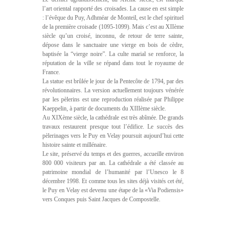
l’art oriental rapporté des croisades. La cause en est simple
: l’évêque du Puy, Adhméar de Monteil, est le chef spirituel
de la première croisade (1095-1099). Mais c’est au XIIème
siècle qu’un croisé, inconnu, de retour de terre sainte,
dépose dans le sanctuaire une vierge en bois de cèdre,
baptisée la “vierge noire”. La culte marial se renforce, la
réputation de la ville se répand dans tout le royaume de
France.
La statue est brûlée le jour de la Pentecôte de 1794, par des
révolutionnaires. La version actuellement toujours vénérée
par les pèlerins est une reproduction réalisée par Philippe
Kaeppelin, à partir de documents du XIIIème siècle.
Au XIXème siècle, la cathédrale est très abîmée. De grands
travaux restaurent presque tout l’édifice. Le succès des
pèlerinages vers le Puy en Velay poursuit aujourd’hui cette
histoire sainte et millénaire.
Le site, préservé du temps et des guerres, accueille environ
800 000 visiteurs par an. La cathédrale a été classée au
patrimoine mondial de l’humanité par l’Unesco le 8
décembre 1998. Et comme tous les sites déjà visités cet été,
le Puy en Velay est devenu une étape de la «Via Podiensis»
vers Conques puis Saint Jacques de Compostelle.