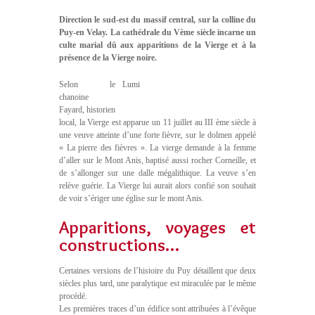
Direction le sud-est du massif central, sur la colline du
Puy-en Velay. La cathédrale du Vème siècle incarne un
culte marial dû aux apparitions de la Vierge et à la
présence de la Vierge noire.
Selon le
Lumi
chanoine
Fayard, historien
local, la Vierge est apparue un 11 juillet au III ème siècle à
une veuve atteinte d’une forte fièvre, sur le dolmen appelé
« La pierre des fièvres ». La vierge demande à la femme
d’aller sur le Mont Anis, baptisé aussi rocher Corneille, et
de s’allonger sur une dalle mégalithique. La veuve s’en
relève guérie. La Vierge lui aurait alors confié son souhait
de voir s’ériger une église sur le mont Anis.
Apparitions, voyages et
constructions…
Certaines versions de l’histoire du Puy détaillent que deux
siècles plus tard, une paralytique est miraculée par le même
procédé.
Les premières traces d’un édifice sont attribuées à l’évêque