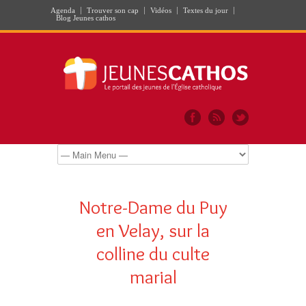
Agenda
Trouver son cap
Vidéos
Textes du jour
Blog Jeunes cathos
Notre-Dame du Puy
en Velay, sur la
colline du culte
marial