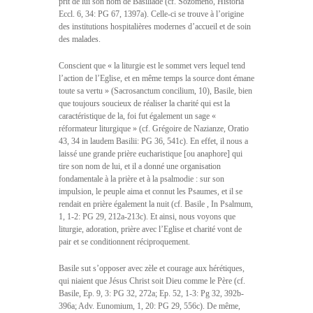
prit de lui son nom de Basiliade (cf. Sozomeno, Historia
Eccl. 6, 34: PG 67, 1397a). Celle-ci se trouve à l’origine
des institutions hospitalières modernes d’accueil et de soin
des malades.
Conscient que « la liturgie est le sommet vers lequel tend
l’action de l’Eglise, et en même temps la source dont émane
toute sa vertu » (Sacrosanctum concilium, 10), Basile, bien
que toujours soucieux de réaliser la charité qui est la
caractéristique de la, foi fut également un sage «
réformateur liturgique » (cf. Grégoire de Nazianze, Oratio
43, 34 in laudem Basilii: PG 36, 541c). En effet, il nous a
laissé une grande prière eucharistique [ou anaphore] qui
tire son nom de lui, et il a donné une organisation
fondamentale à la prière et à la psalmodie : sur son
impulsion, le peuple aima et connut les Psaumes, et il se
rendait en prière également la nuit (cf. Basile , In Psalmum,
1, 1-2: PG 29, 212a-213c). Et ainsi, nous voyons que
liturgie, adoration, prière avec l’Eglise et charité vont de
pair et se conditionnent réciproquement.
Basile sut s’opposer avec zèle et courage aux hérétiques,
qui niaient que Jésus Christ soit Dieu comme le Père (cf.
Basile, Ep. 9, 3: PG 32, 272a; Ep. 52, 1-3: Pg 32, 392b-
396a; Adv. Eunomium, 1, 20: PG 29, 556c). De même,