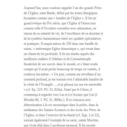
Aujourd’hui, nous voulons rappeler l’un des grands Pères
de l’Eglise, saint Basile, défini par les textes liturgiques
byzantins comme une « lumière de l’Eglise ». Il fut un
grand évêque du IVe siècle, que l’Eglise d’Orient tout
comme celle d’Occident considère avec admiration, en
raison de sa sainteté de vie, de l’excellence de sa doctrine et
de la synthèse harmonieuse entre ses qualités spéculatives
et pratiques. Il naquit autour de 330 dans une famille de
saints, « authentique Eglise domestique », qui vivait dans
un climat de foi profonde. Il fit ses études auprès des
meilleures maîtres d’Athènes et de Constantinople.
Insatisfait de ses succès dans le monde, et s’étant rendu
compte qu’il avait perdu beaucoup de temps en vanités, il
confesse lui-même : « Un jour, comme me réveillant d’un
sommeil profond, je me tournai vers l’admirable lumière de
la vérité de l’Evangile…, et je pleurai sur ma vie misérable
» (cf. Ep. 223: PG 32, 824a). Attiré par le Christ, il
commença à regarder vers Lui et à n’écouter que Lui (f.
Moralia 80, 1: PG 31, 860bc.). Il se consacra avec
détermination à la vie monastique dans la prière, dans la
méditation des Saintes Ecritures et des écrits des Pères de
l’Eglise, et dans l’exercice de la charité (cf. Epp. 2 et 22),
suivant également l’exemple de sa sœur, sainte Macrine,
qui vivait déjà dans l’ascétisme monacal. Il fut ensuite