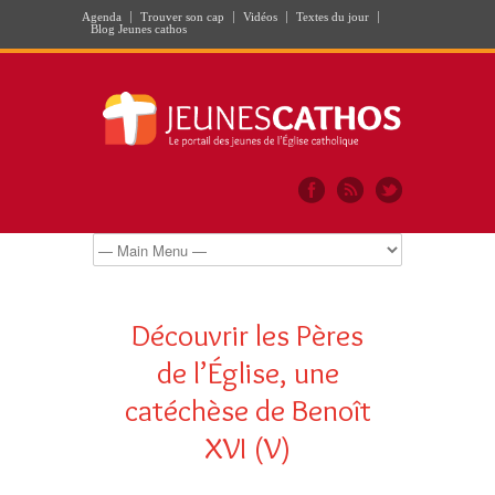
Agenda
Trouver son cap
Vidéos
Textes du jour
Blog Jeunes cathos
Découvrir les Pères
de l’Église, une
catéchèse de Benoît
XVI (V)