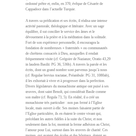
ordonné prêtre et, enfin, en 370, évêque de Césarée de
Cappadoce dans l’actuelle Turquie.
A travers sa prédication et ses écrits, il réalisa une intense
activité pastorale, théologique et littéraire. Avec un sage
équilibre, il sut concilier le service des âmes et le
dévouement à la prière et à la méditation dans la solitude.
Fort de son expérience personnelle, il encouragea la
fondation de nombreuses « fraternités » ou communautés
de chrétiens consacrés à Dieu, auxquelles il rendait
fréquemment visite (cf. Grégoire de Nazianze, Oratio 43,29
in laudem Basilii: PG 36, 536b). A travers la parole et les
écrits, dont un grand nombre sont parvenus jusqu’à nous
(cf. Regulae brevius tractatae, Préambule: PG 31, 1080ab),
il les exhortait à vivre et à progresser dans la perfection.
Divers législateurs du monachisme antique ont puisé à ses
œuvres, dont saint Benoît, qui considérait Basile comme
son maître (cf. Regula 73, 5). En réalité, il a créé un
monachisme très particulier : non pas fermé à l’Eglise
locale, mais ouvert à elle. Ses moines faisaient partie de
l’Eglise particulière, ils en étaient le centre vivant qui,
précédant les autres fidèles à la suite du Christ, et non
seulement dans la foi, montrait la ferme adhésion au Christ,
l’amour pour Lui, surtout dans les œuvres de charité. Ces
moines, qui avaient des écoles et des hôpitaux, étaient au