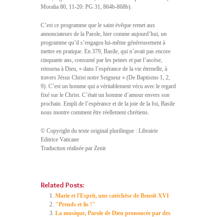
Moralia 80, 11-20: PG 31, 864b-868b).
C’est ce programme que le saint évêque remet aux
annonciateurs de la Parole, hier comme aujourd’hui, un
programme qu’il s’engagea lui-même généreusement à
mettre en pratique. En 379, Basile, qui n’avait pas encore
cinquante ans, consumé par les peines et par l’ascèse,
retourna à Dieu, « dans l’espérance de la vie éternelle, à
travers Jésus Christ notre Seigneur » (De Baptismo 1, 2,
9). C’est un homme qui a véritablement vécu avec le regard
fixé sur le Christ. C’était un homme d’amour envers son
prochain. Empli de l’espérance et de la joie de la foi, Basile
nous montre comment être réellement chrétiens.
© Copyright du texte original plurilingue : Librairie
Editrice Vaticane
Traduction réalisée par Zenit
Related Posts:
Marie et l'Esprit, une catéchèse de Benoît XVI
"Prends et lis !"
La musique, Parole de Dieu prononcée par des