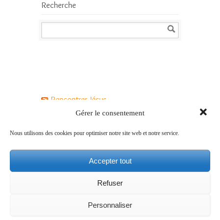
Recherche
Rencontrer Jésus
Gérer le consentement
Jésus a-t-il vraiment existé ?
Nous utilisons des cookies pour optimiser notre site web et notre service.
Qui est Jésus pour les chrétiens ?
Accepter tout
Comment vivre le Carême avec Jésus ?
Refuser
Mentions légales
A propos
Contact
Ce site est mis en
Personnaliser
ligne par la CEF
Service National pour l’Evangélisation des Jeunes et pour