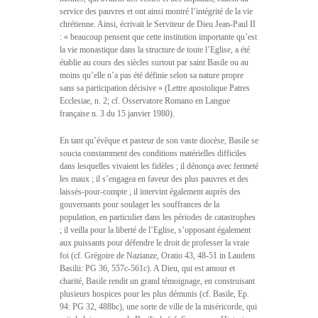
service des pauvres et ont ainsi montré l’intégrité de la vie
chrétienne. Ainsi, écrivait le Serviteur de Dieu Jean-Paul II
: « beaucoup pensent que cette institution importante qu’est
la vie monastique dans la structure de toute l’Eglise, a été
établie au cours des siècles surtout par saint Basile ou au
moins qu’elle n’a pas été définie selon sa nature propre
sans sa participation décisive » (Lettre apostolique Patres
Ecclesiae, n. 2; cf. Osservatore Romano en Langue
française n. 3 du 15 janvier 1980).
En tant qu’évêque et pasteur de son vaste diocèse, Basile se
soucia constamment des conditions matérielles difficiles
dans lesquelles vivaient les fidèles ; il dénonça avec fermeté
les maux ; il s’engagea en faveur des plus pauvres et des
laissés-pour-compte ; il intervint également auprès des
gouvernants pour soulager les souffrances de la
population, en particulier dans les périodes de catastrophes
; il veilla pour la liberté de l’Eglise, s’opposant également
aux puissants pour défendre le droit de professer la vraie
foi (cf. Grégoire de Nazianze, Oratio 43, 48-51 in Laudem
Basilii: PG 36, 557c-561c). A Dieu, qui est amour et
charité, Basile rendit un grand témoignage, en construisant
plusieurs hospices pour les plus démunis (cf. Basile, Ep.
94: PG 32, 488bc), une sorte de ville de la miséricorde, qui