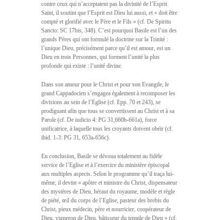
contre ceux qui n’acceptaient pas la divinité de l’Esprit
Saint, il soutint que l’Esprit est Dieu lui aussi, et « doit être
compté et glorifié avec le Père et le Fils » (cf. De Spiritu
Sancto: SC 17bis, 348). C’est pourquoi Basile est l’un des
grands Pères qui ont formulé la doctrine sur la Trinité :
l’unique Dieu, précisément parce qu’il est amour, est un
Dieu en trois Personnes, qui forment l’unité la plus
profonde qui existe : l’unité divine.
Dans son amour pour le Christ et pour son Evangile, le
grand Cappadocien s’engagea également à recomposer les
divisions au sein de l’Eglise (cf. Epp. 70 et 243), se
prodiguant afin que tous se convertissent au Christ et à sa
Parole (cf. De iudicio 4: PG 31,660b-661a), force
unificatrice, à laquelle tous les croyants doivent obéir (cf.
ibid. 1-3: PG 31, 653a-656c).
En conclusion, Basile se dévoua totalement au fidèle
service de l’Eglise et à l’exercice du ministère épiscopal
aux multiples aspects. Selon le programme qu’il traça lui-
même, il devint « apôtre et ministre du Christ, dispensateur
des mystères de Dieu, héraut du royaume, modèle et règle
de piété, œil du corps de l’Eglise, pasteur des brebis du
Christ, pieux médecin, père et nourricier, coopérateur de
Dieu, vigneron de Dieu, bâtisseur du temple de Dieu » (cf.