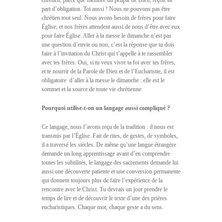
chrétien, parce que membre du peuple de Dieu, reçoit sa
part d’obligation. Toi aussi ! Nous ne pouvons pas être
chrétien tout seul. Nous avons besoin de frères pour faire
Église, et nos frères attendent aussi de nous d’être avec eux
pour faire Église. Aller à la messe le dimanche n’est pas
une question d’envie ou non, c’est la réponse que tu dois
faire à l’invitation du Christ qui t’appelle à te rassembler
avec tes frères. Oui, si tu veux vivre ta foi avec tes frères,
et te nourrir de la Parole de Dieu et de l’Eucharistie, il est 
obligatoire  d’aller à la messe le dimanche : elle est le
sommet et la source de toute vie chrétienne.
Pourquoi utilise-t-on un langage aussi compliqué ?
Ce langage, nous l’avons reçu de la tradition : il nous est
transmis par l’Église. Fait de rites, de gestes, de symboles,
il a traversé les siècles. De même qu’une langue étrangère
demande un long apprentissage avant d’en comprendre
toutes les subtilités, le langage des sacrements demande lui
aussi une découverte patiente et une conversion permanente
qui donnent toujours plus de faire l’expérience de la
rencontre avec le Christ. Tu devrais un jour prendre le
temps de lire et de découvrir le texte d’une des prières
eucharistiques. Chaque mot, chaque geste a du sens.