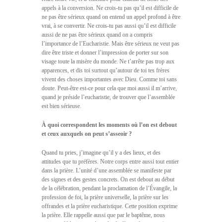
appels à la conversion. Ne crois-tu pas qu’il est difficile de
ne pas être sérieux quand on entend un appel profond à être
vrai, à se convertir. Ne crois-tu pas aussi qu’il est difficile
aussi de ne pas être sérieux quand on a compris
l’importance de l’Eucharistie. Mais être sérieux ne veut pas
dire être triste et donner l’impression de porter sur son
visage toute la misère du monde. Ne t’arrête pas trop aux
apparences, et dis toi surtout qu’autour de toi tes frères
vivent des choses importantes avec Dieu. Comme toi sans
doute. Peut-être est-ce pour cela que moi aussi il m’arrive,
quand je préside l’eucharistie, de trouver que l’assemblée
est bien sérieuse.
À quoi correspondent les moments où l’on est debout
et ceux auxquels on peut s’asseoir ?
Quand tu pries, j’imagine qu’il y a des lieux, et des
attitudes que tu préfères. Notre corps entre aussi tout entier
dans la prière. L’unité d’une assemblée se manifeste par
des signes et des gestes concrets. On est debout au début
de la célébration, pendant la proclamation de l’Évangile, la
profession de foi, la prière universelle, la prière sur les
offrandes et la prière eucharistique. Cette position exprime
la prière. Elle rappelle aussi que par le baptême, nous