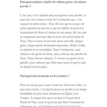
Pourquoi toujours répéter les mêmes gestes, les mêmes
paroles ?
C’est vrai, si tu t’attaches trop aux gestes et aux paroles, tu
peux très vite te lasser et dire de l’eucharistie que  c’est
toujours la même chose.  Mais dès lors que tu essayes de
prêter attention au sens de ce qui est célébré, la mort et la
résurrection de Jésus et l’attente de son retour, dès lors que
tu comprends aussi que dans la mort et la résurrection de
Jésus, Dieu te sauve et fait toute chose nouvelle, chaque
geste, chaque parole deviennent importants. Même si elles
se répètent et se ressemblent. Dans l’eucharistie, nous
refaisons des gestes de Jésus, nous redisons des paroles de
Jésus. Nous faisons mémoire. À travers ces gestes et ces
paroles, nous redisons que Dieu nous sauve et que le salut
est donné à tout homme.
Pourquoi tout le monde est-il si sérieux ?
Nous ne savons pas ce que vivent nos frères avec Dieu. Ce
que nous savons, c’est que la messe est un lieu et un temps
formidable où nous nous retrouvons en Église, avec
d’autres. À chaque fois que tu te mets à l’écoute de la
Parole de Dieu, nous ne pouvons pas faire l’économie de
relire notre vie, et d’entendre pour chacun de nous des