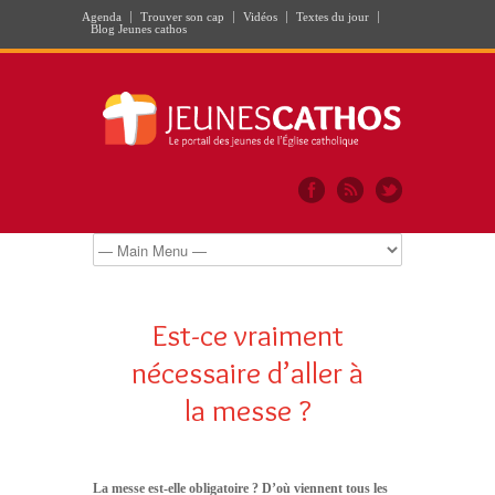
Agenda
Trouver son cap
Vidéos
Textes du jour
Blog Jeunes cathos
Est-ce vraiment
nécessaire d’aller à
la messe ?
La messe est-elle obligatoire ? D’où viennent tous les