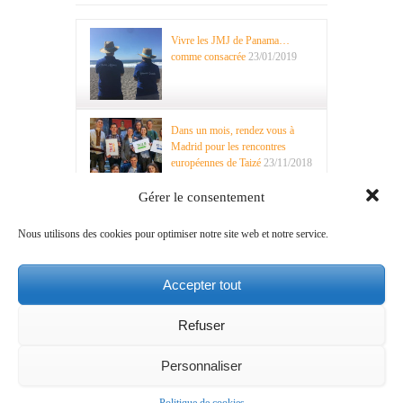
Vivre les JMJ de Panama…
comme consacrée
23/01/2019
Dans un mois, rendez vous à
Madrid pour les rencontres
européennes de Taizé
23/11/2018
Gérer le consentement
Nous utilisons des cookies pour optimiser notre site web et notre service.
Recherche
Accepter tout
Refuser
Mentions légales
A propos
Contact
Ce site est mis en
Personnaliser
ligne par la CEF
Service National pour l’Evangélisation des Jeunes et pour