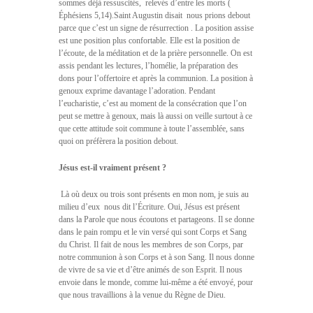
sommes déjà ressuscités,  relevés d’entre les morts (
Éphésiens 5,14).Saint Augustin disait  nous prions debout
parce que c’est un signe de résurrection . La position assise
est une position plus confortable. Elle est la position de
l’écoute, de la méditation et de la prière personnelle. On est
assis pendant les lectures, l’homélie, la préparation des
dons pour l’offertoire et après la communion. La position à
genoux exprime davantage l’adoration. Pendant
l’eucharistie, c’est au moment de la consécration que l’on
peut se mettre à genoux, mais là aussi on veille surtout à ce
que cette attitude soit commune à toute l’assemblée, sans
quoi on préfèrera la position debout.
Jésus est-il vraiment présent ?
 Là où deux ou trois sont présents en mon nom, je suis au
milieu d’eux  nous dit l’Écriture. Oui, Jésus est présent
dans la Parole que nous écoutons et partageons. Il se donne
dans le pain rompu et le vin versé qui sont Corps et Sang
du Christ. Il fait de nous les membres de son Corps, par
notre communion à son Corps et à son Sang. Il nous donne
de vivre de sa vie et d’être animés de son Esprit. Il nous
envoie dans le monde, comme lui-même a été envoyé, pour
que nous travaillions à la venue du Règne de Dieu.