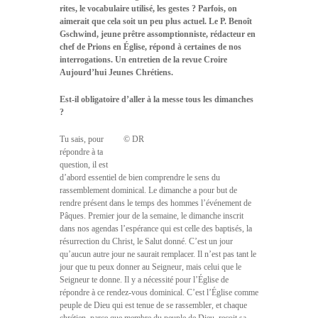
rites, le vocabulaire utilisé, les gestes ? Parfois, on
aimerait que cela soit un peu plus actuel. Le P. Benoît
Gschwind, jeune prêtre assomptionniste, rédacteur en
chef de Prions en Église, répond à certaines de nos
interrogations. Un entretien de la revue Croire
Aujourd’hui Jeunes Chrétiens.
Est-il obligatoire d’aller à la messe tous les dimanches
?
Tu sais, pour
© DR
répondre à ta
question, il est
d’abord essentiel de bien comprendre le sens du
rassemblement dominical. Le dimanche a pour but de
rendre présent dans le temps des hommes l’événement de
Pâques. Premier jour de la semaine, le dimanche inscrit
dans nos agendas l’espérance qui est celle des baptisés, la
résurrection du Christ, le Salut donné. C’est un jour
qu’aucun autre jour ne saurait remplacer. Il n’est pas tant le
jour que tu peux donner au Seigneur, mais celui que le
Seigneur te donne. Il y a nécessité pour l’Église de
répondre à ce rendez-vous dominical. C’est l’Église comme
peuple de Dieu qui est tenue de se rassembler, et chaque